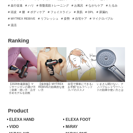
# 血行促進
# ハリ
# 骨盤底筋トレーニング
# お風呂
# ながらケア
# たるみ
# 頭皮
# 腰
# ボディケア
# フェイスライン
# 美肌
# DPL
# 尿漏れ
# MYTREX REBIVE
# リフレッシュ
# 姿勢
# 自宅ケア
# マイクロバブル
# 温活
Ranking
【2026年最新版】マ
【保存版】MYTREX
自宅で簡単にできる♪
いまさら聞けない、
ナ
ッサージガンの選び方
REBIVEの効果的な使
お手軽“セルフヘッド
ノバブルシャワーヘッ
｜効果・使い方・おす
い方
スパ”のススメ
ドの効果や使い方とは
すめモデルを比較
Product
ELEXA HAND
ELEXA FOOT
VIDO
MiRAY