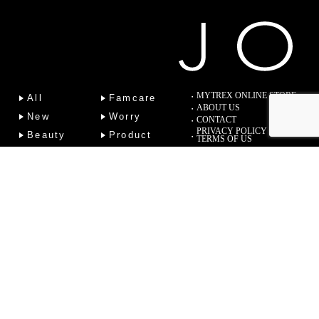
MYTREX ONLINE STORE
All
Famcare
ABOUT US
New
Worry
CONTACT
PRIVACY POLICY
Beauty
Product
TERMS OF US
Fitness
Lab
Column
Copyright (C) 2022 Sotsu Medical Co., Ltd. All Rights Reserved.