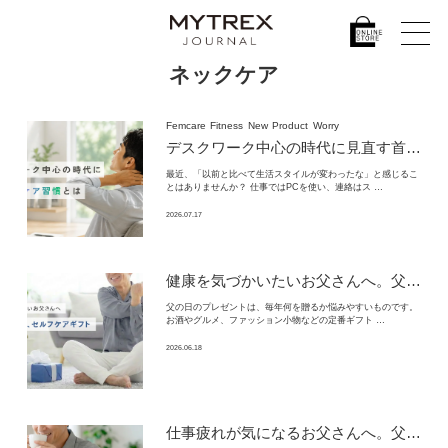
ネックケア
Femcare
Fitness
New
Product
Worry
デスクワーク中心の時代に見直す首まわりケア習慣とは｜働き方の変化とネックケアの考え方｜MYTREX（マイトレックス）
最近、「以前と比べて生活スタイルが変わったな」と感じるこ
とはありませんか？ 仕事ではPCを使い、連絡はス …
2026.07.17
健康を気づかいたいお父さんへ。
父の日に贈りたい実用的なセルフケアギフト
父の日のプレゼントは、毎年何を贈るか悩みやすいものです。
お酒やグルメ、ファッション小物などの定番ギフト …
2026.06.18
仕事疲れが気になるお父さんへ。
父の日に贈りたい実用的なリラックスギフト