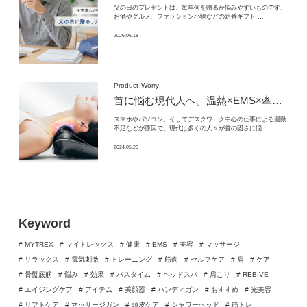
父の日のプレゼントは、毎年何を贈るか悩みやすいものです。
お酒やグルメ、ファッション小物などの定番ギフト …
2026.06.18
Product
Worry
首に悩む現代人へ。温熱×EMS×牽引の3つのアプローチで叶える、最新EMS電動ネックストレッチャーを紹介
スマホやパソコン、そしてデスクワーク中心の仕事による運動
不足などが原因で、現代は多くの人々が首の固さに悩 …
2024.05.20
Keyword
# MYTREX
# マイトレックス
# 健康
# EMS
# 美容
# マッサージ
# リラックス
# 電気刺激
# トレーニング
# 筋肉
# セルフケア
# 肩
# ケア
# 骨盤底筋
# 悩み
# 効果
# バスタイム
# ヘッドスパ
# 肩こり
# REBIVE
# エイジングケア
# アイテム
# 美顔器
# ハンディガン
# おすすめ
# 光美容
# リフトケア
# マッサージガン
# 頭皮ケア
# シャワーヘッド
# 筋トレ