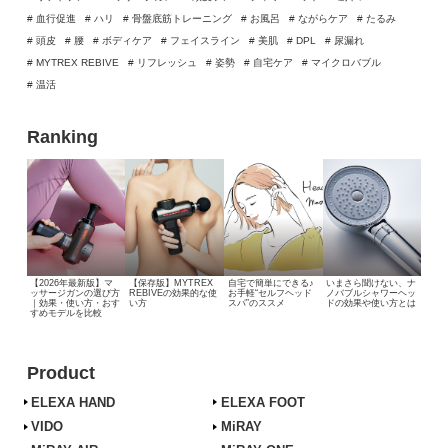
# 血行促進
# ハリ
# 骨盤底筋トレーニング
# お風呂
# ながらケア
# たるみ
# 頭皮
# 腰
# ボディケア
# フェイスライン
# 美肌
# DPL
# 尿漏れ
# MYTREX REBIVE
# リフレッシュ
# 姿勢
# 自宅ケア
# マイクロバブル
# 温活
Ranking
【2026年最新版】マ
【保存版】MYTREX
自宅で簡単にできる♪
いまさら聞けない、
ナ
ッサージガンの選び方
REBIVEの効果的な使
お手軽“セルフヘッド
ノバブルシャワーヘッ
｜効果・使い方・おす
い方
スパ”のススメ
ドの効果や使い方とは
すめモデルを比較
Product
ELEXA HAND
ELEXA FOOT
VIDO
MiRAY