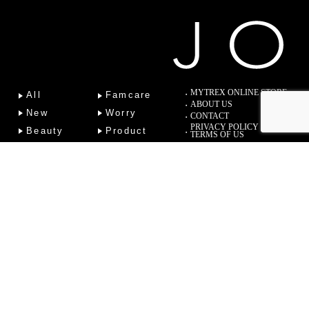
MYTREX ONLINE STORE
All
Famcare
ABOUT US
New
Worry
CONTACT
PRIVACY POLICY
Beauty
Product
TERMS OF US
Fitness
Lab
Column
Copyright (C) 2022 Sotsu Medical Co., Ltd. All Rights Reserved.