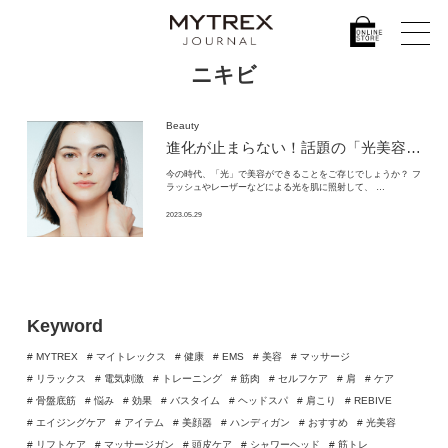
ニキビ
Beauty
進化が止まらない！話題の「光美容器」がおススメな理由
今の時代、「光」で美容ができることをご存じでしょうか？ フ
ラッシュやレーザーなどによる光を肌に照射して、 …
2023.05.29
Keyword
# MYTREX
# マイトレックス
# 健康
# EMS
# 美容
# マッサージ
# リラックス
# 電気刺激
# トレーニング
# 筋肉
# セルフケア
# 肩
# ケア
# 骨盤底筋
# 悩み
# 効果
# バスタイム
# ヘッドスパ
# 肩こり
# REBIVE
# エイジングケア
# アイテム
# 美顔器
# ハンディガン
# おすすめ
# 光美容
# リフトケア
# マッサージガン
# 頭皮ケア
# シャワーヘッド
# 筋トレ