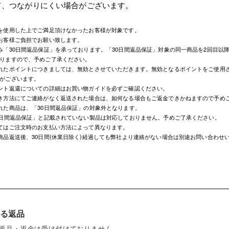
て、つながりにくい場合がございます。
を使用した上でご満足頂けなかったお客様が対象です。
お客様ご負担でお願い致します。
み「30日間返品保証」を承っております。「30日間返品保証」対象の同一商品を2回目以
りますので、予めご了承ください。
れたポイントにつきましては、無効とさせていただきます。無効となるポイントをご使用
がございます。
ント返還についての詳細はお買い物ガイドを必ずご確認ください。
き方法にてご連絡がなく返送された場合は、如何なる場合もご返金できかねますので予め
れた商品は、「30日間返品保証」の対象外となります。
0日間返品保証」と記載されていない製品は対応しておりません。予めご了承ください。
てはご注文時のお支払い方法によって異なります。
商品返送後、30日間(休業日除く)経過しても弊社より連絡がない場合は別途お問い合わせ
る返品
返品・返金は受け付けておりません。