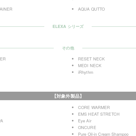
AINER
AQUA QUTTO
ELEXA シリーズ
その他
TER
RESET NECK
MEDI NECK
iRhythm
【対象外製品】
CORE WARMER
EMS HEAT STRETCH
PA
Eye Air
ONCURE
Pure Oil-in Cream Shampoo