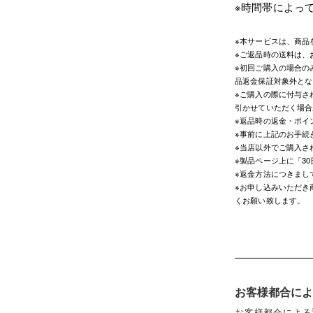
※時間帯によっ
※本サービスは、商品
※ご返品時の送料は、
※初回ご購入の場合の
品返金保証対象外とな
※ご購入の際に付与さ
引かせていただく場合
※返品時の返金・ポイ
※事前に上記のお手続
※当店以外でご購入さ
※製品ページ上に「3
※返金方法につきまし
※お申し込みいただき
くお願い致します。
お客様都合によ
お客様都合による