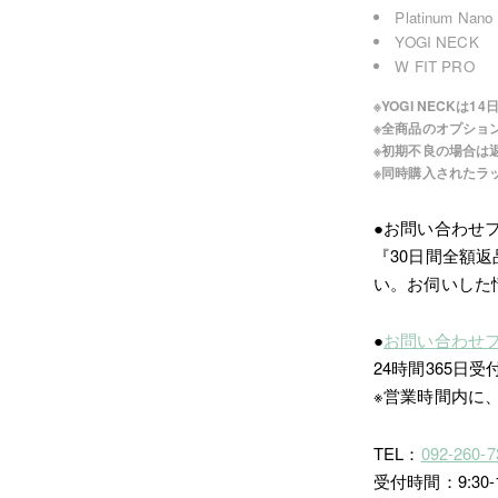
Platinum Nano L
YOGI NECK
W FIT PRO
※YOGI NECKは
※全商品のオプショ
※初期不良の場合は
※同時購入されたラ
●お問い合わせ
『30日間全額
い。お伺いした
●
お問い合わせ
24時間365日受
※営業時間内に
TEL：
092-260-7
受付時間：9:30-