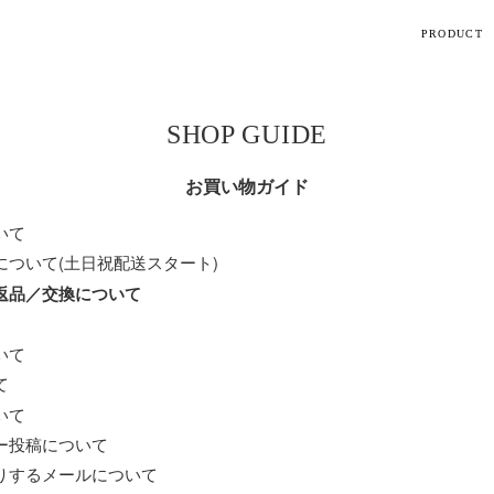
PRODUCT
【話題】
SHOP GUIDE
ハ
M
お買い物ガイド
いて
について(土日祝配送スタート)
返品／交換について
ト
ギフト
いて
て
シリーズ
いて
ー投稿について
すべて
りするメールについて