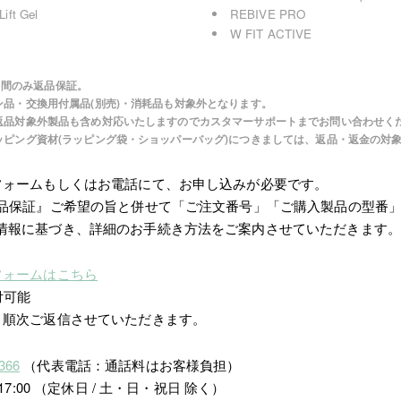
ift Gel
REBIVE PRO
W FIT ACTIVE
14日間のみ返品保証。
ン品・交換用付属品(別売)・消耗品も対象外となります。
返品対象外製品も含め対応いたしますのでカスタマーサポートまでお問い合わせく
ッピング資材(ラッピング袋・ショッパーバッグ)につきましては、返品・返金の対
フォームもしくはお電話にて、お申し込みが必要です。
返品保証』ご希望の旨と併せて「ご注文番号」「ご購入製品の型番
情報に基づき、詳細のお手続き方法をご案内させていただきます。
フォームはこちら
付可能
、順次ご返信させていただきます。
366
（代表電話：通話料はお客様負担）
17:00 （定休日 / 土・日・祝日 除く）