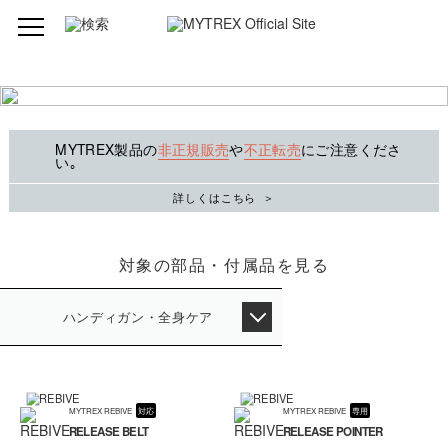
MYTREX製品の
非正規販売
や
不正転売
にご注意くださ
い｡
詳しくはこちら
＞
対象の部品・付属品を見る
ハンディガン・全身ケア
ハンディガン・全身ケア
MYTREX REBIVE
対応
MYTREX REBIVE
専用
RELEASE BELT
RELEASE POINTER
首・肩ケア・温活