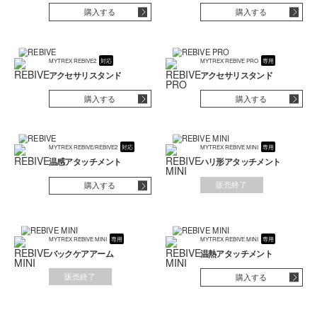
購入する
購入する
フェイスケア・美容ケア
MYTREX REBIVE2
対応
MYTREX REBIVE PRO
専用
ムダ毛ケア
アクセサリスタンド
アクセサリスタンド
購入する
購入する
ヘアケア・頭皮ケア
MYTREX REBIVE/REBIVE2
対応
MYTREX REBIVE MINI
専用
シェイプアップ
温感アタッチメント
ハリ形アタッチメント
販売終了
購入する
すべての部品・付属品
製品を見る
MYTREX REBIVE MINI
専用
MYTREX REBIVE MINI
専用
バックケアアーム
温熱アタッチメント
販売終了
購入する