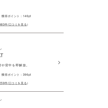
付属品を見る
）
）
獲得ポイント：
146
pt
983
件/口コミを見る
）
ン
AT
腰や背中を即解放。
）
獲得ポイント：
396
pt
259
件/口コミを見る
）
ン