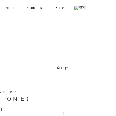
TOPICS
ABOUT US
SUPPORT
リフトポインター
お知らせ・メディア情報
会社概要
お買い物ガイド
ンディガン
製品情報とよくある質問
YTREX JOURNAL
MYTREXの理念
健康
お問い合わせ
美容
製品のレビュー方法
全
13
件
レーニング
販売終了製品一覧
・ラッピング
ンディガン
別ラインアップ
T POINTER
の製品を見る
ト｡