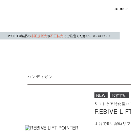
PRODUCT
【話題】
MYTREX製品の
非正規販売
や
不正転売
にご注意ください｡
ハ
M
詳しくはこちら
＞
ハンディガン
ト
ギフト
NEW
おすすめ
リフトケア特化型ハ
シリーズ
REBIVE LIF
すべて
１台で即､深動リフ