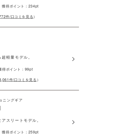
）
獲得ポイント：
234
pt
772
件/口コミを見る
）
る超軽量モデル。
獲得ポイント：
99
pt
3,061
件/口コミを見る
）
ョニングギア
N
なアスリートモデル。
）
獲得ポイント：
259
pt