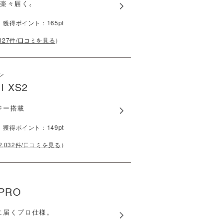
楽々届く｡
）
獲得ポイント：
165
pt
127
件/口コミを見る
）
ン
I XS2
ジー搭載
）
獲得ポイント：
149
pt
2,032
件/口コミを見る
）
 PRO
に届くプロ仕様。