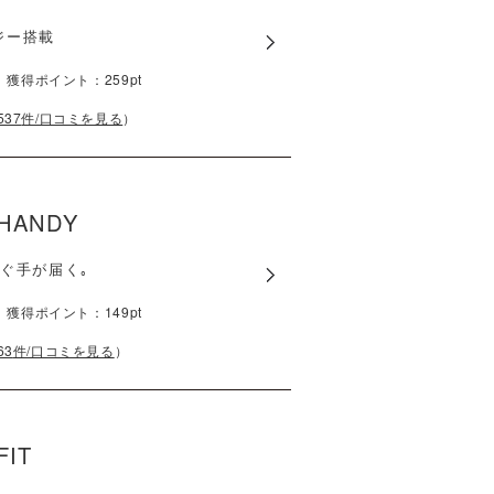
ジー搭載
）
獲得ポイント：
259
pt
537
件/口コミを見る
）
 HANDY
ぐ手が届く｡
）
獲得ポイント：
149
pt
63
件/口コミを見る
）
FIT