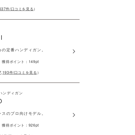
637
件/口コミを見る
）
I
めの定番ハンディガン。
）
獲得ポイント：
149
pt
7,193
件/口コミを見る
）
ハンディガン
O
ンスのプロ向けモデル。
）
獲得ポイント：
926
pt