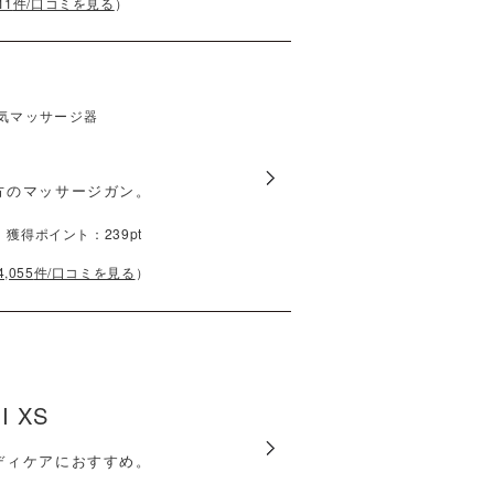
11
件/口コミを見る
）
気マッサージ器
方のマッサージガン。
）
獲得ポイント：
239
pt
4,055
件/口コミを見る
）
I XS
ディケアにおすすめ。