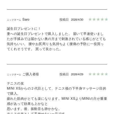
Saro
投稿日
2026/4/30
誕生日プレゼントに！

妻への誕生日プレゼントで購入しました。 届いて早速使いまし
たが手揉みでは届かない奥の方まで刺激されている感じがとても
気持ちいい。 腰やお尻周りも気持ちよく腰痛の予防に一役買っ
てくれそうです。 買って良かった。
ご購入者様
投稿日
2026/4/29
テニスの友

MINI XSからの２代目として、テニス後の下半身マッサージ目的
で購入。

疲れた筋肉がとても楽になります。MINI XSよりMINIの方が重量
感があって効果も上かなと

思います。後、振動音も静かかな。

テニスの友として手放せない一品です。