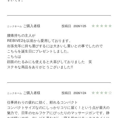
ご購入者様
投稿日
2026/1/25
腰痛持ちの主人が

REBIVE2を以前から愛用しております。

出張先等に持ち運びするには大きいし重いとの事でしたので

こちらを誕生日にプレゼントしました。

こちらは

顔面のたるみにも使えると大喜びしておりました　笑

ご購入者様
投稿日
2026/1/24
仕事終わりの疲れに効く、頼れるコンパクト

コンパクトサイズなのにしっかりコリに届く！という点が最大の
魅力で、日常のセルフケアにぴったりのマッサージガンです。静
かで軽いので、テレビを見ながら・寝る前のリラックスタイムに