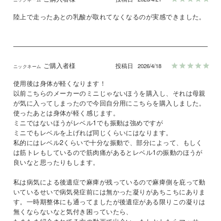
陸上で走ったあとの乳酸が取れてなくなるのが実感できました。
ご購入者様
投稿日
2026/4/18
使用後は身体が軽くなります！

以前こちらのメーカーのミニじゃないほうを購入し、それは母親
が気に入ってしまったので今回自分用にこちらを購入しました。

使ったあとは身体が軽く感じます。

ミニではないほうがレベル1でも振動は強めですが

ミニでもレベルを上げれば同じくらいにはなります。

私的にはレベル2くらいで十分な振動で、部分によって、もしく
は筋トレもしているので筋肉痛があるとレベル1の振動のほうが
良いなと思ったりもします。

私は病気による後遺症で麻痺が残っているので麻痺側を庇って動
いているせいで病気発症前には無かった凝りがあちこちにありま
す。一時期整体にも通ってましたが後遺症がある限りこの凝りは
無くならないなと気付き困っていたら、
