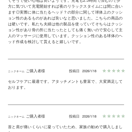
くそうで使い心地は良いようです。充電も2.5時間で済むので夕
方に気づいて充電開始すれば夜のリラックスタイムには間に合い
ます◎実際に体に当たるヘッド？の部分に関して球体上のクッシ
ョン性のあるものがあれば良いなと思いました。こちらの商品の
は硬いです。私たち夫婦は他の製品を使っていてそちらはクッシ
ョン性があり骨の所に当たったとしても痛く無いので安心して主
人のマッサージに使用しています。クッション性のある球体のヘ
ッド作成を検討して貰えると嬉しいです。
ご購入者様
投稿日
2026/1/18
セルフケアに最適です。アタッチメントも豊富で、大変満足して
おります。
ご購入者様
投稿日
2026/1/18
首と肩が痛いくらいに凝っていたため、家族の勧めで購入しまし