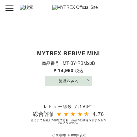
MYTREX REBIVE MINI
商品番号
MT-BY-RBM20B
¥
14,960
税込
製品をみる
レビュー総数 7,193件
総合評価
★
★
★
★
★
4.76
あくまでも個人の感想であり、商品の効能を保証するもの
ではありません。
7,193
件中
1
-
100
件表示