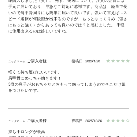
即購入しました（笑）。 先ず、発送について。注文の翌日には
手元に届いており、早急なご対応に感謝です。商品は、軽量で長
いので肩甲骨周りにも簡単に届いて良いです。強いて言えば…ス
ピード選択が何段階か出来るのですが、もっとゆっくりめ（強さ
はもっと強く）からあっても良いのでは？と感じました。 手軽
に使用出来るのは嬉しいですね。
ご購入者様
投稿日
2026/1/20
軽くて持ち運びにいいです。

肩甲骨にめっちゃ効きます！

3歳の息子がおもちゃだとおもって触ってしまうのでそこだけ気
をつけたいです。
ご購入者様
投稿日
2025/12/26
持ち手ロングが最高
