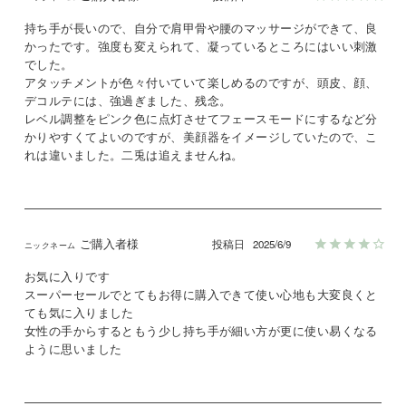
持ち手が長いので、自分で肩甲骨や腰のマッサージができて、良
かったです。強度も変えられて、凝っているところにはいい刺激
でした。

アタッチメントが色々付いていて楽しめるのですが、頭皮、顔、
デコルテには、強過ぎました、残念。

レベル調整をピンク色に点灯させてフェースモードにするなど分
かりやすくてよいのですが、美顔器をイメージしていたので、こ
れは違いました。二兎は追えませんね。
ご購入者様
投稿日
2025/6/9
お気に入りです

スーパーセールでとてもお得に購入できて使い心地も大変良くと
ても気に入りました

女性の手からするともう少し持ち手が細い方が更に使い易くなる
ように思いました