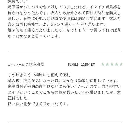
気持ちいい

肩甲骨がバリバリで色々試してみましたけど、イマイチ満足感を
得られなかったんです。友人から紹介されて御社の商品を購入し
ました。背中に心地よい刺激で使用感は満足しています、贅沢を
言えば同じ機能で、あと5センチ長かったらと思います。

選ぶ時点で凄くまよいましたが…今でももう一つ買っておけば良
かったかなぁと思っています。
ご購入者様
投稿日
2025/12/7
手が届きにくい場所にも使えて便利

購入後、疲労が気になった時にはかなり頻繁に使用しています。

肩甲骨付近や肩の後ろ側などにも使いたかったので、届きやすい
タイプということでこちらの柄が長いモデルを選びましたが、大
正解でした。

良い買い物ができて良かったです。