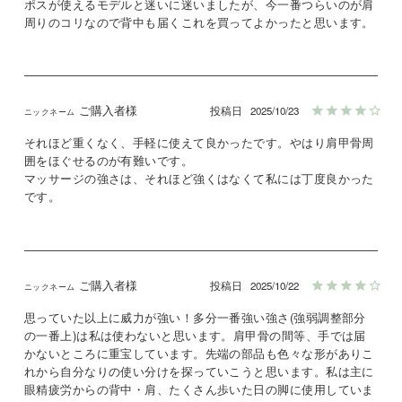
ポスが使えるモデルと迷いに迷いましたが、今一番つらいのが肩
周りのコリなので背中も届くこれを買ってよかったと思います。
ご購入者様
投稿日
2025/10/23
それほど重くなく、手軽に使えて良かったです。やはり肩甲骨周
囲をほぐせるのが有難いです。

マッサージの強さは、それほど強くはなくて私には丁度良かった
です。
ご購入者様
投稿日
2025/10/22
思っていた以上に威力が強い！多分一番強い強さ(強弱調整部分
の一番上)は私は使わないと思います。肩甲骨の間等、手では届
かないところに重宝しています。先端の部品も色々な形がありこ
れから自分なりの使い分けを探っていこうと思います。私は主に
眼精疲労からの背中・肩、たくさん歩いた日の脚に使用していま