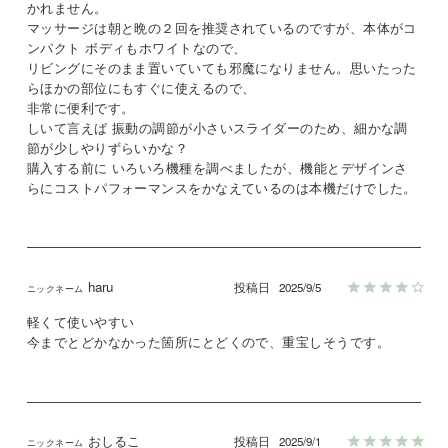
かれません。

マッサージは朝と晩の２回を推奨されているのですが、本体がコ
ンパクト ボディもホワイトなので、

リビングにそのまま置いていても邪魔になりません。思いたった
らほかの部位にもすぐに使えるので、

非常に便利です。

しいて言えば 振動の調節が小さいスライダーのため、細かな調
節が少しやりずらいかな？

購入する前に いろいろ機種を調べましたが、機能とデザインさ
らにコストパフォーマンスをかなえているのは本機だけでした。
haru
投稿日
2025/9/5
軽くて使いやすい

今までとどかなかった箇所にとどくので、重宝しそうです。
おしるこ
投稿日
2025/9/1