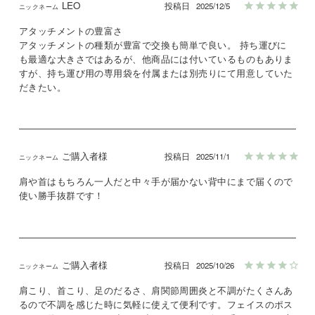
LEO
投稿日
2025/12/5
アタッチメントの豊富さ

アタッチメントの種類が豊富で交換も簡単で良い。 持ち運びに
も最適な大きさではあるが、他商品には付いているものもありま
すが、持ち運び用の専用袋を付属または別売りにて用意していた
だきたい。
ご購入者様
投稿日
2025/11/1
肩や首はもちろん一人だと中々手が届かない背中にまで届くので
使い勝手抜群です！
ご購入者様
投稿日
2025/10/26
肩こり、首こり、足のだるさ、肩関節周囲炎と不調がたくさんあ
るので不調を感じた時に気軽に使えて便利です。フェイスのポス