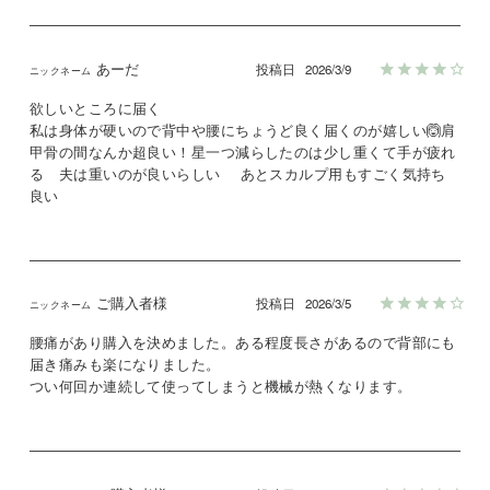
あーだ
投稿日
2026/3/9
欲しいところに届く

私は身体が硬いので背中や腰にちょうど良く届くのが嬉しい🙆肩
甲骨の間なんか超良い！星一つ減らしたのは少し重くて手が疲れ
る　夫は重いのが良いらしい　 あとスカルプ用もすごく気持ち
良い
ご購入者様
投稿日
2026/3/5
腰痛があり購入を決めました。ある程度長さがあるので背部にも
届き痛みも楽になりました。

つい何回か連続して使ってしまうと機械が熱くなります。