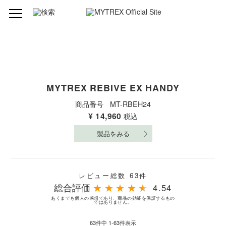
MYTREX REBIVE EX HANDY
商品番号
MT-RBEH24
¥
14,960
税込
製品をみる
レビュー総数 63件
総合評価
★
★
★
★
★
4.54
あくまでも個人の感想であり、商品の効能を保証するもの
ではありません。
63
件中
1
-
63
件表示