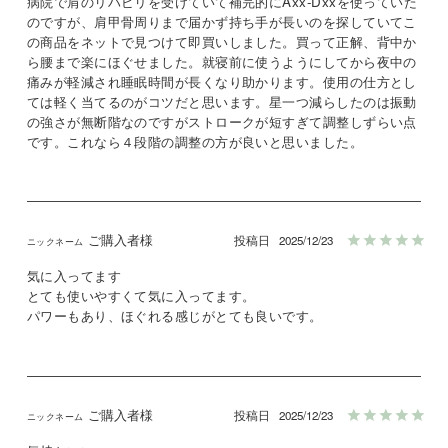
病院で肩のリハビリを受けていて補完的にAxx-Dxxを使っていた
のですが、肩甲骨周りまで届かず持ち手が長いのを探していてこ
の商品をネットで見つけて即買いしました。買って正解、背中か
ら腰まで楽にほぐせました。就寝前に使うようにしてから夜中の
痛みが軽減され睡眠時間が長くなり助かります。使用の仕方とし
ては軽く当てるのがコツだと思います。星一つ減らしたのは振動
の強さが無断階なのですがストロークが短すぎて調整しずらい点
です。これなら４段階の調整の方が良いと思いました。
ご購入者様
投稿日
2025/12/23
気に入ってます

とても使いやすくて気に入ってます。

パワーもあり、ほぐれる感じがとても良いです。
ご購入者様
投稿日
2025/12/23