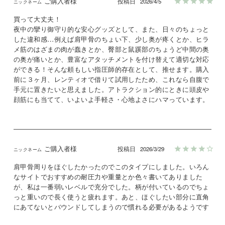
ご購入者様
投稿日
2026/4/5
買って大丈夫！

夜中の攣り御守り的な安心グッズとして、また、日々のちょっと
した違和感…例えば肩甲骨のちょい下、少し奥が疼くとか、ヒラ
メ筋のはざまの肉が蠢きとか、臀部と鼠蹊部のちょうど中間の奥
の奥が痛いとか、豊富なアタッチメントを付け替えて適切な対応
ができる！そんな頼もしい指圧師的存在として、推せます。購入
前に３ヶ月、レンティオで借りて試用したため、これなら自腹で
手元に置きたいと思えました。アトラクション的にときに頭皮や
ご購入者様
投稿日
2026/3/29
肩甲骨周りをほぐしたかったのでこのタイプにしました。いろん
なサイトでおすすめの耐圧力や重量とか色々書いてありました
が、私は一番弱いレベルで充分でした。柄が付いているのでちょ
っと重いので長く使うと疲れます。あと、ほぐしたい部分に直角
にあてないとバウンドしてしまうので慣れる必要があるようです