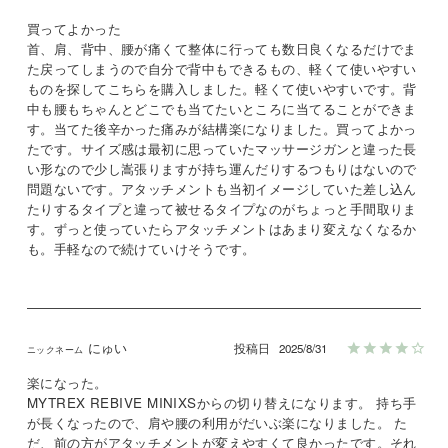
買ってよかった

首、肩、背中、腰が痛くて整体に行っても数日良くなるだけでま
た戻ってしまうので自分で背中もできるもの、軽くて使いやすい
ものを探してこちらを購入しました。軽くて使いやすいです。背
中も腰もちゃんとどこでも当てたいところに当てることができま
す。当てた後辛かった痛みが結構楽になりました。買ってよかっ
たです。サイズ感は最初に思っていたマッサージガンと違った長
い形なので少し嵩張りますが持ち運んだりするつもりはないので
問題ないです。アタッチメントも当初イメージしていた差し込ん
たりするタイプと違って被せるタイプなのがちょっと手間取りま
す。ずっと使っていたらアタッチメントはあまり変えなくなるか
も。手軽なので続けていけそうです。
にゅい
投稿日
2025/8/31
楽になった。

MYTREX REBIVE MINIXSからの切り替えになります。 持ち手
が長くなったので、肩や腰の利用がだいぶ楽になりました。 た
だ、前の方がアタッチメントが変えやすくて良かったです。それ