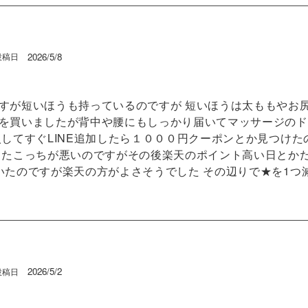
2026/5/8
投稿日
すが短いほうも持っているのですが 短いほうは太ももやお
を買いましたが背中や腰にもしっかり届いてマッサージのド
入してすぐLINE追加したら１０００円クーポンとか見つけ
てたこっちが悪いのですがその後楽天のポイント高い日とか
いたのですが楽天の方がよさそうでした その辺りで★を1つ
2026/5/2
投稿日