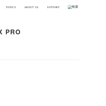
TOPICS
ABOUT US
SUPPORT
リフトポインター
お知らせ・メディア情報
会社概要
お買い物ガイド
X PRO
ンディガン
製品情報とよくある質問
YTREX JOURNAL
MYTREXの理念
健康
お問い合わせ
美容
製品のレビュー方法
レーニング
販売終了製品一覧
・ラッピング
別ラインアップ
の製品を見る