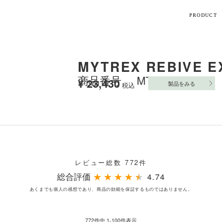
PRODUCT
【話題】
MYTREX REBIVE E
ハ
M
商品番号
MT-RBEX23B
¥
23,430
製品をみる
税込
ト
ギフト
レビュー総数 772件
総合評価
★
★
★
★
★
4.74
シリーズ
あくまでも個人の感想であり、商品の効能を保証するものではありません。
すべて
772
件中
1
-
100
件表示