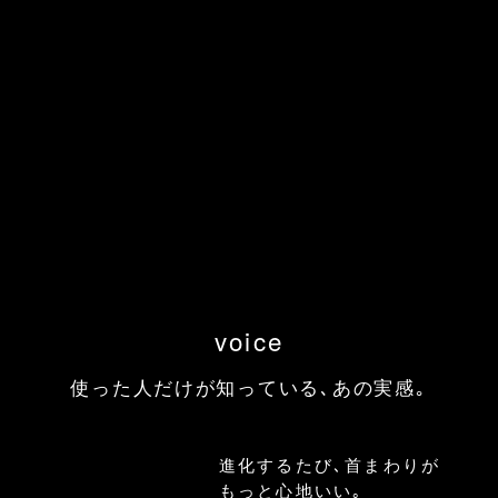
側面と後方ケアで血行を促進しコリを緩和｡
DR. HEAT NECK
購入はこちら
voice
使った人だけが知っている､あの実感｡
進化するたび､首まわりが
もっと心地いい｡