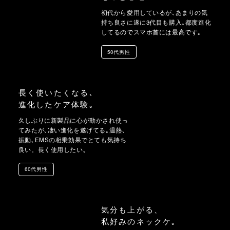
初代から愛用しているが､あまりの気
持ち良さに遂に3代目も購入｡都度進化
してるのでスマホ首には最高です｡
50代男性
長く使いたくなる､
進化したケア体験｡
久しぶりに新製品に心が動かされ使っ
てみたが､凄い進化を遂げてる｡温熱､
振動､EMSの相乗効果でとても気持ち
良い。長く使用したい｡
60代男性
気分も上がる、
私好みのネックケ｡