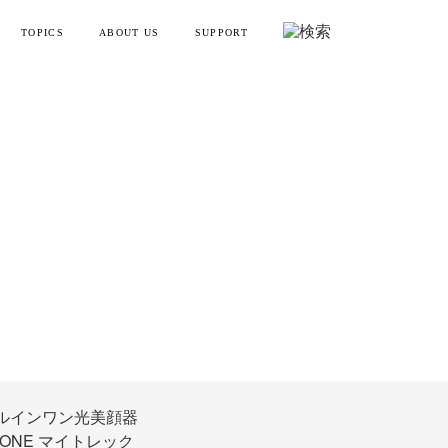
TOPICS
ABOUT US
SUPPORT
フトポインター
知らせ・メディア情報
会社概要
お買い物ガイド
ディガン
製品情報とよくある質問
YTREX JOURNAL
MYTREXの理念
健康
お問い合わせ
美容
製品のレビュー方法
ーニング
販売終了製品一覧
・ラッピング
別ラインアップ
の製品を見る