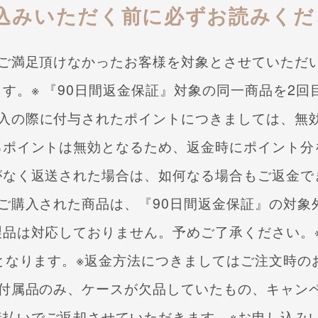
込みいただく前に必ずお読みくだ
ご満足頂けなかった
お客様を対象とさせていただ
ます。
※ 『90日間返金保証』対象の同一商品を2
購入の際に付与されたポイントにつきましては、
無
るポイントは
無効となるため、返金時にポイント分
がなく返送された場合は、
如何なる場合もご返金で
ご購入された商品は、
『90日間返金保証』の対象
製品は
対応しておりません。予めご了承ください。
となります。
※返金方法につきましてはご注文時の
や付属品のみ、ケースが欠品していたもの、
キャン
着払いでご返却させていただきます。
※お申し込み