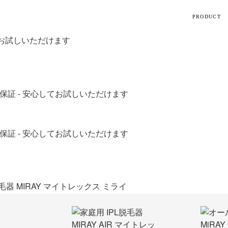
PRODUCT
【話題】リ
お
ハン
M
トレ
ギフト
シリーズ
すべて