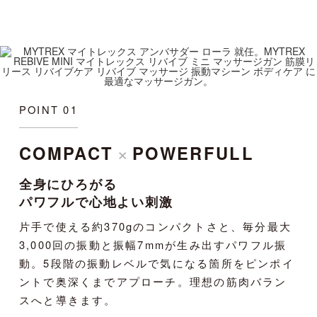
つい
コンパクトながらパワーがあり、少しの時
軽量でア
いで
間でボディケアができます。アタッチメン
できるの
ネス
トもピンポイントな部位に使えて便利。顔
これまで
用で
にも使えてリフトケアもできるのが嬉しい
える部位
ワフ
です。普段届きにくいところもリバイブミ
て使い続
によ
ニならケアできます。出張での移動や座り
転倒なこ
うれ
仕事が多いので、これからも使い続けよう
ふくらは
POINT 01
と思います。
が気にな
した。
×
COMPACT
POWERFULL
全身にひろがる
パワフルで心地よい刺激
片手で使える約370gのコンパクトさと、毎分最大
3,000回の振動と振幅7mmが生み出すパワフル振
動。5段階の振動レベルで気になる箇所をピンポイ
ントで奥深くまでアプローチ。理想の筋肉バラン
スへと導きます。