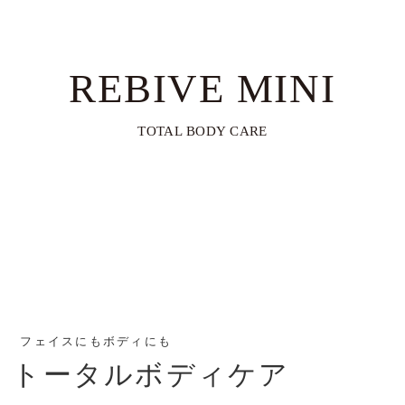
材質
本体：ABS樹脂、ポリカーボネート
アタッチメント：ABS樹脂、EVA樹脂、シリコ
ン
REBIVE MINI
セット内容
・本体×1
TOTAL BODY CARE
・アタッチメント×5種類
・アタッチメント用ストッパーゴム（予備）×2
・充電用USBコード ×1
・取扱説明書 ×1
・収納ケース ×1
フェイスにもボディにも
トータルボディケア
販売価格
14,960円（税込）