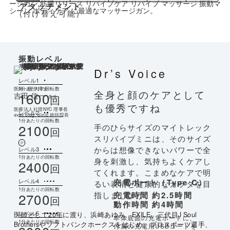
アタッチメント
(付け替え可能)
振動レベル
表示ランプ
Dr’s Voice
レベル1
1分あたりの回転数
医師・医学博士
全身と顔のケアとして
1600
吉田 信一
回
先生
も優秀ですね
医療法人社団NYC 理事長
レベル2
avex bldg. clinic 統括院長
1分あたりの回転数
2100
手のひらサイズのマイトレック
回
スリバイブミニは、そのサイズ
少
からは想像できないパワーで全
レベル3
1分あたりの回転数
身を刺激し、気持ちよくケアし
2400
回
てくれます。こまめなケアで明
充電ポート（Type C）
レベル4
るい表情と健康的なカラダを目
1分あたりの回転数
指しましょう。
充電時間 約
2.5
時間
2700
回
動作時間 約
4
時間
レベル5
医師として20年に渡り、浜崎あゆみ、EXILE、三代目J Soul
本体底面の充電ポートに、
1分あたりの回転数
Brothersやソフトバンクホークスをはじめ、プロスポーツ選手、
付属の充電用USBコードを