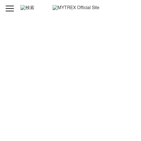
型番
MT/BY-RBM20B
ブランド
MYTREX（マイトレックス）
品名
REBIVE MINI (リバイブミニ)
発売元
株式会社創通メディカル
製造組立
中国
本体サイズ
約 137 × 85 × 48mm（アタッチメント除く）
本体質量
本体 約370g
電源方式
充電式