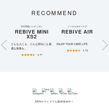
RECOMMEND
手圧変動ハンディガン
トータルボディケア
X
REBIVE MINI
REBIVE AIR
RE
XS2
く｡
どんな人にも、どんな部位にも最
ENJOY YOUR CARE LIFE
いつ
適な刺激を。
4.78
4.77
SNSやライブでも随時発信中！