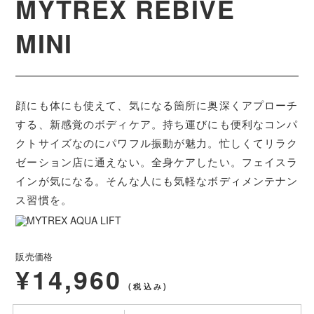
MYTREX REBIVE
発売日
2020年12月11日
MINI
※本製品は、医療機器ではありません。
※製品のデザイン及び仕様等は、予告なく変更になる場合がございます。ご了承下
さい。
※ご使用の前に、必ず製品付属の取扱説明書の「安全上のご注意」をよくお読みの
うえ、正しく安全にお使いください。
顔にも体にも使えて、気になる箇所に奥深くアプローチ
する、新感覚のボディケア。持ち運びにも便利なコンパ
× 閉じる
クトサイズなのにパワフル振動が魅力。忙しくてリラク
ゼーション店に通えない。全身ケアしたい。フェイスラ
インが気になる。そんな人にも気軽なボディメンテナン
ス習慣を。
販売価格
¥14,960
(税込み)