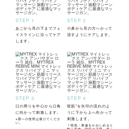
STEP 1
STEP 2
あごから耳の下までフェ
小鼻から耳の方へかって
イスラインに沿ってケア
流すようにケアします。
します。
STEP 3
STEP 4
口の周りを中心から口角
咬筋*を矢印の流れのよ
に向かって刺激します。
うに下から上へ向かって
刺激します。
※唇への使用は避けてくださ
い。
＊咬筋：奥歯をかみしめると
動く筋肉。咬筋の下部、真ん