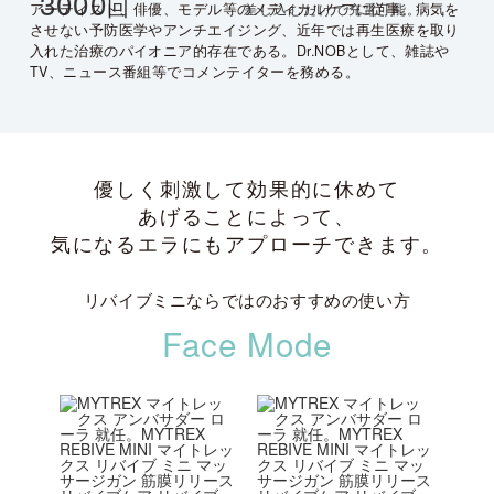
3000
回
アーティスト、俳優、モデル等のメディカルケアに従事。病気を
差し込むだけで充電可能。
させない予防医学やアンチエイジング、近年では再生医療を取り
入れた治療のパイオニア的存在である。Dr.NOBとして、雑誌や
TV、ニュース番組等でコメンテイターを務める。
優しく刺激して効果的に休めて
あげることによって、
気になるエラにもアプローチできます。
リバイブミニ
ならではの
おすすめの使い方
Face Mode