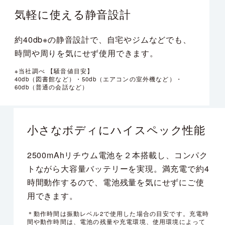
気軽に使える
静音設計
約40db※の静音設計で、自宅やジムなどでも、
時間や周りを気にせず使用できます。
※当社調べ 【騒音値目安】
40db（図書館など）
・
50db（エアコンの室外機など）
・
60db（普通の会話など）
小さなボディに
ハイスペック性能
2500mAhリチウム電池を２本搭載し、コンパク
トながら大容量バッテリーを実現。満充電で約4
時間動作するので、電池残量を気にせずにご使
用できます。
＊動作時間は振動レベル2で使用した場合の目安です。充電時
間や動作時間は、電池の残量や充電環境、使用環境によって