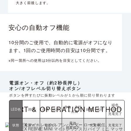
大きく前後します。
安心の
自動オフ機能
10分間のご使用で、自動的に電源がオフになり
ます。1回のご使用時間の目安は10分間です。
※同一箇所への使用は3分以内を目安としてください。
電源オン・オフ
（約2秒長押し）
オン/オフレベル
切り替えボタン
ボタンを押すたびに
振動レベルが１から順に
切り替わります
緑色
PART & OPERATION METHOD
赤色・点灯
LED色
消灯
白色・点灯
緑色・点灯
⇒消灯で
⇒点滅
充電完了
電池
状態
電源オフ
電源オン
充電中
充電完了
残量低下