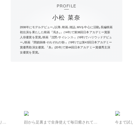
PROFILE
小松 菜奈
2008年にモデルデビュー｡以降､映画､雑誌､MVを中心に活動｡長編映画
初出演を果たした映画『渇き｡』(14年)で第38回日本アカデミー賞新
人俳優賞を受賞｡映画『沈黙-サイレンス-』(16年)でハリウッドデビュ
ー｡映画『閉鎖病棟-それぞれの朝-』(19年)では第43回日本アカデミー
賞優秀助演女優賞､『糸』(20年)で第44回日本アカデミー賞優秀主演
女優賞を受賞｡
りな
顔から足裏まで全身使えて毎日癒されてい
今まで試
ます。
に入りで