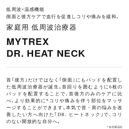
最大出力電流
3.5mA
低周波×温感機能
側面と後方ケアで血行を促進しコリや痛みを緩和｡
基本周波数
1～200Hz
家庭用 低周波治療器
出力パルス幅
220µS
MYTREX
DR. HEAT NECK
定格時間
15分
使用環境
温度 5℃～40℃、相対湿度 ≦85RH%
主な材質
・ABS樹脂・304ステンレス鋼
首｢後方｣だけではなく｢側面｣にもパッドを配置し
た低周波治療器が誕生｡首回りを囲むように6枚の
セット内容
・本体 ×1・充電用USBコード ×1
パッドを配置することで､首後方のみのケアに比
べ､より効果的に*コリや痛みを伴う部位をマッサ
・ACアダプター×1
ージすることができます｡本気で首・肩の悩みを改
善したい方へ向けた｢DR. ヒートネック｣で､コリ
・取扱説明書（保証書） ×1・添付文書×1
のない開放的な自分へ｡
＊自社製品比