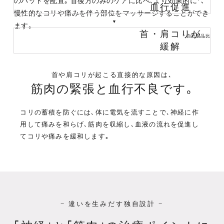
のパッドを配置｡
首後方のみのケアに比べ､より効果的に*､
血行促進
慢性的なコリや痛みを伴う部位をマッサージすることができ
ます｡
首・肩コリが
＊自社製品比
緩解
首や肩コリが起こる直接的な原因は､
筋肉の緊張と血行不良です｡
コリの蓄積を防ぐには､体に電気を流すことで､神経に作
用して痛みを和らげ､筋肉を収縮し､
血液の流れを促進し
てコリや痛みを緩和します｡
− 違いを生みだす独自設計 −