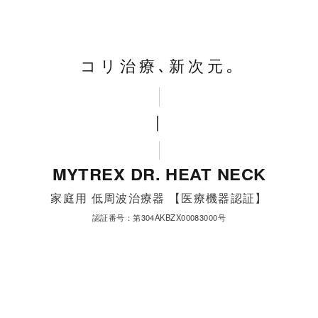
製造国
中国
サイズ
170×132×40mm
コリ治療､新次元｡
重量
約160g
|
本体定格
動作時 DC3.7V、5.5W（電熱装置:4.5W）
充電時 DC5V、4W
MYTREX DR. HEAT NECK
約ACアダプター接続時 AC100V、50/60Hz、
6W160g
家庭用 低周波治療器 【医療機器認証】
認証番号：第304AKBZX00083000号
ACアダプタ
入力：AC100V、50/60Hz、0.2A
ー
出力：DC5V、1A （型番：K05S050100J）
最大出力電圧
28V