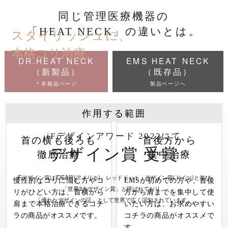
同じ管理医療機器の
「HEAT NECK」の違いとは。
スタイリッシュに、
本格コリ治療。
DR.HEAT NECK
EMS HEAT NECK
（新製品）
（既存品）
＊本製品ページ
製品ページへ
作用する範囲
iFデザインアワード 2022にて
首の横も後ろも
首後方から
デザイン賞 受賞
徹底治療
集中治療
iFデザイン賞はIDEA賞(アメリカ)、レッドドット・デザイン賞(ドイツ)と並び
慢性的なコリに悩む方やコ
EMSが初めての方や、首後
「世界3大デザイン賞」と呼ばれており、
リがひどい方は、首横から
方から肩までを集中して使
「優れたデザインの証」として世界で広く認知されています。
肩まで本格治療できるコチ
いたい方は、お求めやすい
ラの商品がオススメです。
コチラの商品がオススメで
す。