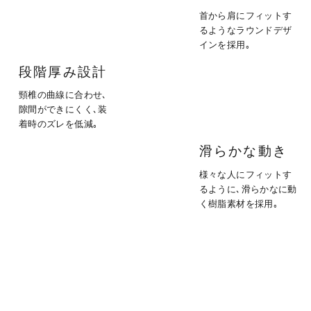
首から肩にフィットす
るような
ラウンドデザ
インを採用｡
段階厚み設計
頸椎の曲線に合わせ､
隙間が
できにくく､装
着時のズレを低減｡
滑らかな動き
様々な人にフィットす
るように､
滑らかなに動
く樹脂素材を採用｡