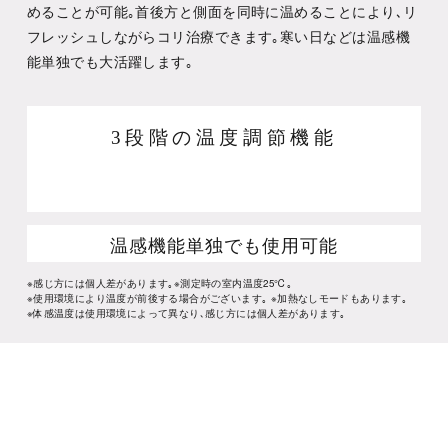
めることが可能｡首後方と側面を同時に温めることにより､リ
フレッシュしながらコリ治療できます｡寒い日などは温感機
能単独でも大活躍します｡
3段階の温度調節機能
温感機能単独でも使用可能
※感じ方には個人差があります｡※測定時の室内温度25℃｡
※使用環境により温度が前後する場合がございます｡ ※加熱なしモードもあります｡
※体感温度は使用環境によって異なり､感じ方には個人差があります｡