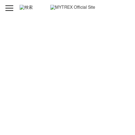
製品仕様
型番
MT-DRHN21W（ホワイト）
ブランド
MYTREX (マイトレックス )
品名
DR. ヒートネック
一般的名称
家庭用低周波治療器 （JMDNコード70986000）
医療機器の種
管理医療機器
類
医療機器認証
304AKBZX00083000
番号
製造販売元
株式会社創通メディカル