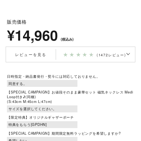
販売価格
14,960円（税込）
発売日
2023年2月7日
販売価格
¥14,960
※製品のデザイン及び仕様等は、予告なく変更になる場合がございます。ご了承下
(税込み)
さい。
※ご使用の前に、必ず製品付属の取扱説明書の「安全上のご注意」をよくお読みの
うえ、正しく安全にお使いください。
★
★
★
★
★
レビューを見る
(1472レビュー)
× 閉じる
日時指定・納品書発行・熨斗には対応しておりません。
【SPECIAL CAMPAIGN】お値段そのまま豪華セット 磁気ネックレス Medi
Loop付き♪(同梱)
(S:43cm M:45cm L:47cm)
【限定特典】オリジナルギャザーポーチ
【SPECIAL CAMPAIGN】期間限定無料ラッピングを希望しますか?