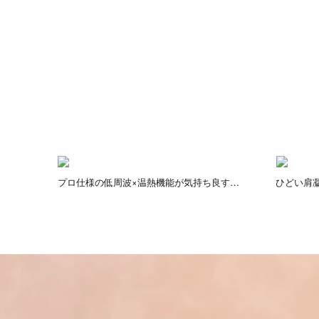
プロ仕様の低周波×温熱機能が気持ち良す
ひどい肩
がり
ぎ！
#肩凝り が
️しか
プロ仕様で管理医療機器取得をしてる低周
@mytrex.of
活躍
波×温熱機能だからほぐれて癒されます
#DRヒー
お風呂あがりにやったらもはや〜気持ち良
すぎた
肩の凝り
首を温め
ありポカ
単でボタ