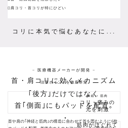
□肩コリ・首コリが特にひどい
コリに本気で悩むあなたに...
− 医療機器メーカーが開発 −
首・肩コリに効くメカニズム
治療ポイントを徹底研究
｢後方｣だけではなく
神経 × 筋肉
コリ・痛みの
首｢側面｣にもパッドを配置｡
元を刺激
首や肩の｢神経と筋肉｣の構造に合わせて首を囲むように6枚
筋肉がほぐれて