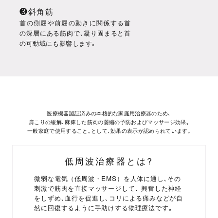
❸斜角筋
首の側屈や前屈の動きに関係する首
の深層にある筋肉で､凝り固まると首
の可動域にも影響します｡
医療機器認証済みの本格的な家庭用治療器のため､
肩こりの緩解､麻痺した筋肉の萎縮の予防およびマッサージ効果｡
一般家庭で使用すること｡として､効果の表示が認められています｡
低周波治療器とは?
微弱な電気（低周波・EMS）を人体に通し､その
刺激で筋肉を直接マッサージして､
興奮した神経
をしずめ､血行を促進
し､コリによる痛みなどが自
然に回復するように手助けする物理療法です｡