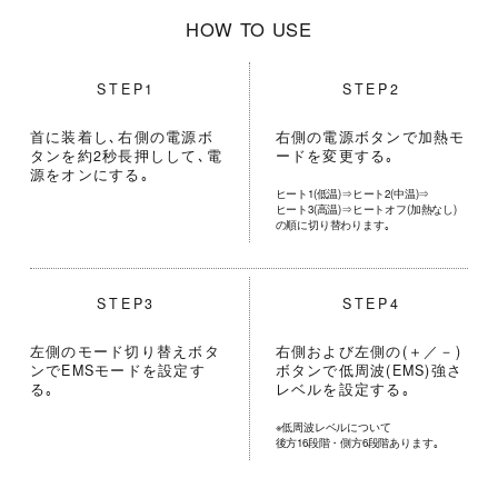
HOW TO USE
STEP1
STEP2
首に装着し､右側の電源ボ
右側の電源ボタンで加熱モ
タンを約2秒長押しして､電
ードを変更する｡
源をオンにする｡
ヒート1(低温)⇒ヒート2(中温)⇒
ヒート3(高温)⇒ヒートオフ(加熱なし)
の順に切り替わります｡
STEP3
STEP4
左側のモード切り替えボタ
右側および左側の(＋／－)
ンでEMSモードを設定す
ボタンで低周波(EMS)強さ
る｡
レベルを設定する｡
※低周波レベルについて
後方16段階・側方6段階あります｡