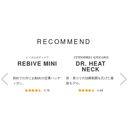
RECOMMEND
トータルボディケア
【管理医療機器】低周波治療器
REBIVE MINI
DR. HEAT
NECK
ュタイ
初めての方にお勧めの定番ハンデ
首・肩コリの治療範囲を広げた最
独自
ィガン。
新モデル。
ドス
4.76
4.68