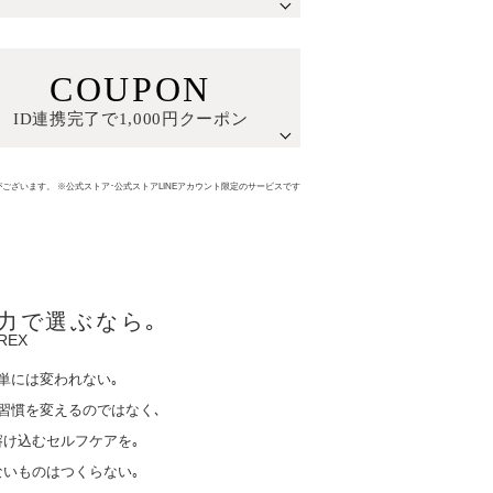
COUPON
ID連携完了で1,000円クーポン
がございます。
※公式ストア･公式ストアLINEアカウント限定のサービスです
力で選ぶなら｡
単には変われない｡
習慣を変えるのではなく､
溶け込むセルフケアを｡
ないものはつくらない｡