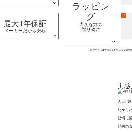
ラッピン
グ
2
最大1年保証
大切な方の
贈り物に
メーカーだから安心
※サービスは予告なく変更になる場合
実感
人は､簡
だから､
習慣に
効果の