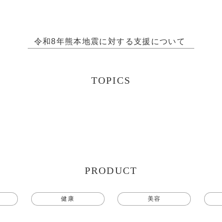
PRODUCT
【話題】
令和8年熊本地震に対する支援について 
ハ
M
TOPICS
ト
ギフト
PRODUCT
シリーズ
ン
健康
美容
すべて