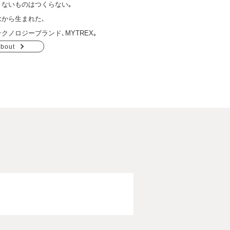
きないものはつくらない｡
念から生まれた､
クノロジーブランド､MYTREX｡
bout