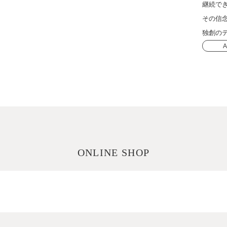
継続で
その信
独創のテ
A
ONLINE SHOP