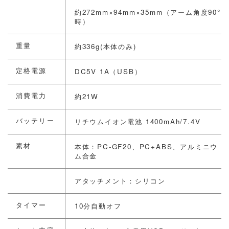
約272mm×94mm×35mm（アーム角度90°
時）
重量
約336g(本体のみ)
定格電源
DC5V 1A（USB）
消費電力
約21W
バッテリー
リチウムイオン電池 1400mAh/7.4V
素材
本体：PC-GF20、PC+ABS、アルミニウ
ム合金
アタッチメント：シリコン
タイマー
10分自動オフ