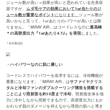
ジュール数が高い＝効果が高いと思われている光美容
器ですが、
ムダ毛ケアの効果において1㎠当たりのジ
ュール数が重要なポイント
になります。
ジュール数が
高いからと言って、1㎠あたりのパワーが高いとは限
りません。「MiRAY AIR」はコードレスなのに
最高峰
＊の高密度出力『1㎠あたり4.7J』を実現
しました。
＊自社製品比
・ハイパワーなのに肌に優しい
コードレスでハイパワーを追求するには、冷却機能が
重要になります。「MiRAY AIR」は
サファイヤクリス
タルと冷却ファンのダブルクーリング構造を搭載する
ことにより照射面を約10度まで冷却
。照射面全体を強
力に冷やしながら照射できるので、高密度出力にもか
かわらず肌のダメージを抑えながら理想の肌へと導き