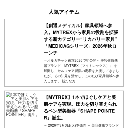
人気アイテム
【創通メディカル】家具領域へ参
入。MYTREXから家具の役割を拡張
する新カテゴリー“リカバリー家具”
「MEDICAGシリーズ」2026年秋ロ
ーンチ
～オルガテック東京2026で初公開～ 美容健康機
器ブランド「MYTREX（マイトレックス）」 を
展開し、セルフケア習慣の定着を支援してきまし
たが、その知見を活かし、このたび家具領域へ参
入します。 新たなカ ...
【MYTREX】1本でほぐしケアと美
肌ケアを実現。圧力を切り替えられ
るペン型美顔器『SHAPE POINTE
R』誕生。
～ 2026年3月3日(火)本発売 ～ 美容健康ブランド