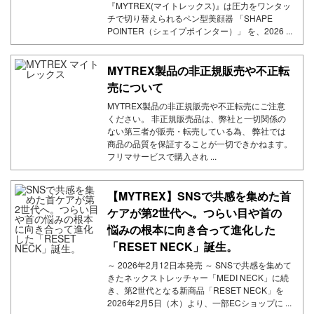
『MYTREX(マイトレックス)』は圧力をワンタッ
チで切り替えられるペン型美顔器 「SHAPE
POINTER（シェイプポインター）」 を、2026 ...
MYTREX製品の非正規販売や不正転
売について
MYTREX製品の非正規販売や不正転売にご注意
ください。 非正規販売品は、弊社と一切関係の
ない第三者が販売・転売している為、 弊社では
商品の品質を保証することが一切できかねます。
フリマサービスで購入され ...
【MYTREX】SNSで共感を集めた首
ケアが第2世代へ。つらい目や首の
悩みの根本に向き合って進化した
「RESET NECK」誕生。
～ 2026年2月12日本発売 ～ SNSで共感を集めて
きたネックストレッチャー「MEDI NECK」に続
き、第2世代となる新商品「RESET NECK」を
2026年2月5日（木）より、一部ECショップに ...