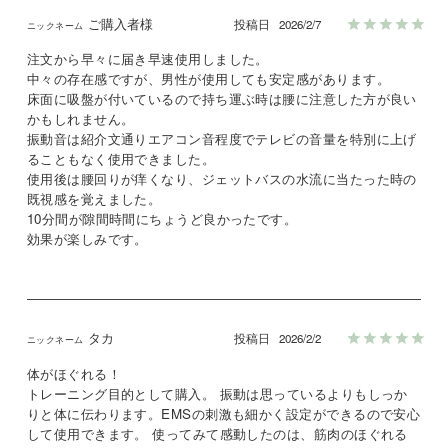
ご購入者様
投稿日
2026/2/7
注文から早々に届き早速使用しました。

中々の存在感ですが、男性が使用しても安定感があります。

床面に吸盤が付いているので持ち運ぶ時は腰に注意した方が良い
かもしれません。

振動音は紹介文通りエアコン音程度でテレビの音量を特別に上げ
ることもなく使用できました。

使用後は腰回りが痒くなり、ジェットバスの水流に当たった時の
既視感を覚えました。

10分間が隙間時間にちょうど良かったです。

効果が楽しみです。
タカ
投稿日
2026/2/2
体がほぐれる！

トレーニング目的として購入。 振動は思っているよりもしっか
りと体に伝わります。EMSの刺激も細かく設定ができるので安心
して使用できます。 使ってみて感動したのは、筋肉のほぐれる