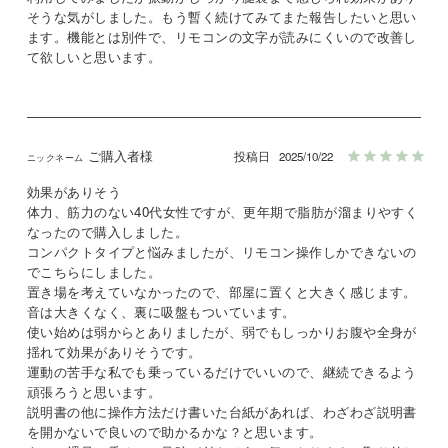
そうな気がしました。もう暫く続けてみてまた報告したいと思い
ます。機能とは別件で、リモコンの文字が読みにくいので改善し
て欲しいと思います。
ご購入者様
投稿日
2025/10/22
効果がありそう

体力、筋力のない40代女性ですが、更年期で脂肪が溜まりやすく
なったので購入しました。

コンパクトタイプと悩みましたが、リモコン操作しかできないの
でこちらにしました。

置き場を考えていなかったので、部屋に置くと大きく感じます。
音は大きくなく、裏に吸盤もついています。

使い始めは弱からとありましたが、弱でもしっかりお腹や全身が
揺れて効果がありそうです。

運動の苦手な私でも乗っているだけでいいので、継続できるよう
頑張ろうと思います。

説明書の他に操作方法だけ書いた台紙があれば、わざわざ説明書
を開かないで良いので助かるかな？と思います。
