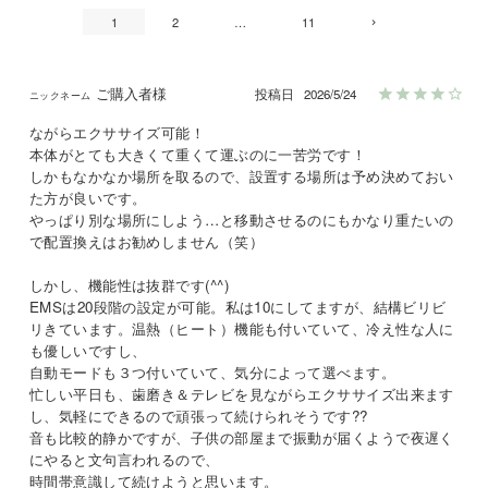
1
2
…
11
ご購入者様
投稿日
2026/5/24
ながらエクササイズ可能！

本体がとても大きくて重くて運ぶのに一苦労です！

しかもなかなか場所を取るので、設置する場所は予め決めておい
た方が良いです。

やっぱり別な場所にしよう…と移動させるのにもかなり重たいの
で配置換えはお勧めしません（笑）

しかし、機能性は抜群です(^^)

EMSは20段階の設定が可能。私は10にしてますが、結構ビリビ
リきています。温熱（ヒート）機能も付いていて、冷え性な人に
も優しいですし、

自動モードも３つ付いていて、気分によって選べます。

忙しい平日も、歯磨き＆テレビを見ながらエクササイズ出来ます
し、気軽にできるので頑張って続けられそうです??

音も比較的静かですが、子供の部屋まで振動が届くようで夜遅く
にやると文句言われるので、

時間帯意識して続けようと思います。
