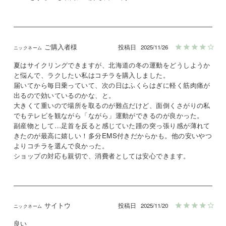
ご購入者様
投稿日
2025/11/26
夏はサイクリングできますが、北海道の冬の運動をどうしようか
と悩んで、ラクしたい私はコチラを購入しました。

届いてから毎日乗っていて、次の日はふくらはぎに軽く筋肉痛が
出るので効いているのかな、と。

大きくて重いので場所を取るのが難点だけど、面倒くさがりの私
でもテレビを観ながら「ながら」運動ができるのが良かった。

副産物として…足首を反ると感じていた踵の突っ張り感が薄れて
きたのが最高に嬉しい！多分EMS付きだからかも。他の安いやつ
よりコチラを選んで良かった。

ショップの対応も親切で、消費者としては安心できます。
サイトウ
投稿日
2025/11/20
良い
