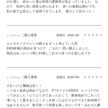
のを感じ、終わった後は前屈の柔軟性が高まっていました。 な
ので、気持ち良い感覚も得られます。 床への振動は静かです。 
私の家では安心して使用できています。 購入して良かった！
ご購入者様
投稿日
2026/1/29
エクササイズマシンの購入をずっと考えていた所

EMS搭載の商品を見つけて　これだ！思い購入しました。

商品はあっという間に到着しこれから使うのが楽しみです。
ご購入者様
投稿日
2026/1/28
大きいけど機能は良い！

こうゆう器具は初めてなので、P1モードのEMS3、ヒート1でや
ってみました！ビリビリきてあったかくて、数値低めでこれって
凄いな！と驚きました！さっき使ったばかりなのでまだ筋肉痛で
はありませんが、毎日使って経過を楽しみたいです！みなさん書