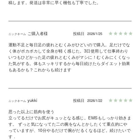
稿します。発送は非常に早く梱包も丁寧でした。
ご購入者様
投稿日
2026/1/25
運動不足と毎日足の疲れとむくみがひどいので購入。足だけでな
く体がポカポカして全身が軽く感じた。3日使用して仕事終わり
いつもひどかった足の疲れとむくみがマシに！むくみにくくなっ
た気がする。体もスッキリするから毎日続けたらダイエット効果
もあるかも？これからも続けます
yukki
投稿日
2026/1/22
思った以上に筋肉を使う

立ってるだけでお尻がキュッとなる感じ。EMSもしっかり効きま
す。 ずっと気になってた二の腕をなんとかしたくて重点的にや
っていますが、10分やるだけで腕がだるくなるほど。続けたいで
す．