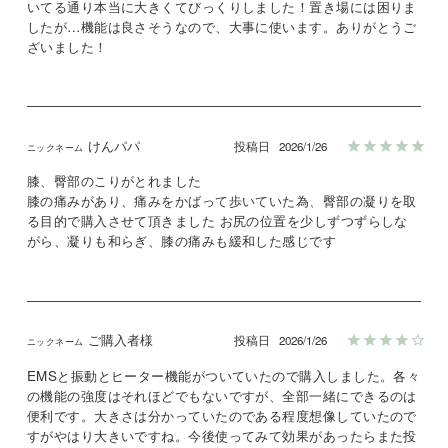
いてる通り本当に大きくてびっくりしました！置き場には困りま
したが…機能は良さそうなので、大事に使います。ありがとうご
ざいました！
けんパパ
投稿日
2026/1/26
膝、臀部のこりがとれました

膝の痛みがあり、痛みをかばって歩いていた為、臀部の凝りを取
る目的で購入させて頂きました お尻の位置を少しずつずらしな
がら、凝りも和らぎ、膝の痛みも緩和した感じです
ご購入者様
投稿日
2026/1/26
EMSと振動とヒーター機能がついていたので購入しました。各々
の機能の強度はそれほどでもないですが、全部一緒にできるのは
便利です。大きさは分かっていたのである程度想像していたので
すがやはり大きいですね。今後使ってみて効果があったらまた投