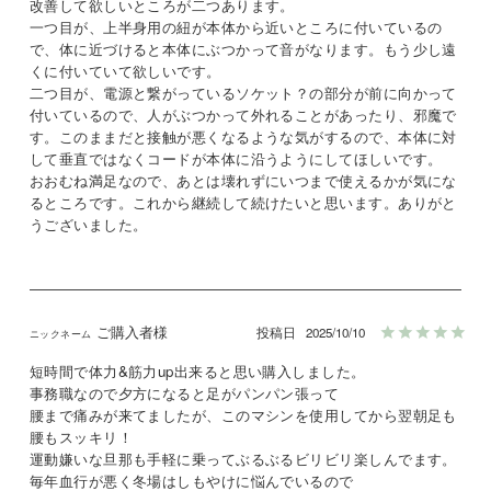
改善して欲しいところが二つあります。

一つ目が、上半身用の紐が本体から近いところに付いているの
で、体に近づけると本体にぶつかって音がなります。もう少し遠
くに付いていて欲しいです。

二つ目が、電源と繋がっているソケット？の部分が前に向かって
付いているので、人がぶつかって外れることがあったり、邪魔で
す。このままだと接触が悪くなるような気がするので、本体に対
して垂直ではなくコードが本体に沿うようにしてほしいです。

おおむね満足なので、あとは壊れずにいつまで使えるかが気にな
るところです。これから継続して続けたいと思います。ありがと
うございました。
ご購入者様
投稿日
2025/10/10
短時間で体力&筋力up出来ると思い購入しました。

事務職なので夕方になると足がパンパン張って

腰まで痛みが来てましたが、このマシンを使用してから翌朝足も
腰もスッキリ！

運動嫌いな旦那も手軽に乗ってぶるぶるビリビリ楽しんでます。

毎年血行が悪く冬場はしもやけに悩んでいるので
