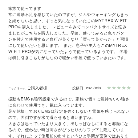
家族で使ってます

常に運動不足を感じていたのですが、ジムやウォーキングもきっ
と続かないと思い、ずっと気になっていたこのMYTREX W FIT 
PROを購入しました。 レビューをみてコンパクトサイズと悩み
ましたがこちらを購入しました。早速、使ってみると色々パター
ンを替えて使用すると血行が良くなり「買って良かった」と習慣
にして使いたいと思います。 また、息子や主人もこのMYTREX 
W FIT PROが気になっていたようで使っているようです。 冬場
は特に引きこもりがちなので暖かい部屋で使っていきたいです。
ご購入者様
投稿日
2025/12/3
振動もEMSも強弱設定できるので、家族で個々に気持ちいい強さ
に合わせて使用でき、気に入っています。

足が乾燥しておりEMSは設定を強くしないと電気を感じられない
ので、面倒ですが水で湿らせると違いますね。

大きさは思っていたより大きく、出しっぱなしにすると邪魔にな
るので、使わない時は高さがぴったりのソファ下に隠していま
す。それによって使用前の出すというひと手間が面倒ではありま