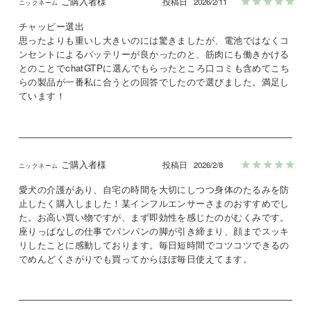
ご購入者様
投稿日
2026/2/11
チャッピー選出

思ったよりも重いし大きいのには驚きましたが、電池ではなくコ
ンセントによるバッテリーが良かったのと、筋肉にも働きかける
とのことでchatGTPに選んでもらったところ口コミも含めてこち
らの製品が一番私に合うとの回答でしたので選びました。満足し
ています！
ご購入者様
投稿日
2026/2/8
愛犬の介護があり、自宅の時間を大切にしつつ身体のたるみを防
止したく購入しました！某インフルエンサーさまのおすすめでし
た。お高い買い物ですが、まず即効性を感じたのがむくみです。
座りっぱなしの仕事でパンパンの脚が引き締まり、顔までスッキ
リしたことに感動しております。毎日短時間でコツコツできるの
でめんどくさがりでも買ってからほぼ毎日使えてます。