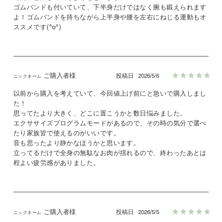
ゴムバンドも付いていて、下半身だけではなく腕も鍛えられます
よ！ゴムバンドを持ちながら上半身や腰を左右にねじる運動もオ
ススメです(^o^)
ご購入者様
投稿日
2026/5/6
以前から購入を考えていて、今回値上げ前にと急いで購入しまし
た！

思ってたより大きく、どこに置こうかと数日悩みました。

エクササイズプログラムモードがあるので、その時の気分で選べ
たり家族皆で使えるのがいいです。

音も思ったより静かなほうかと思います。

立ってるだけで全身の無駄なお肉が揺れるので、終わったあとは
程よい疲労感がありました。
ご購入者様
投稿日
2026/5/5