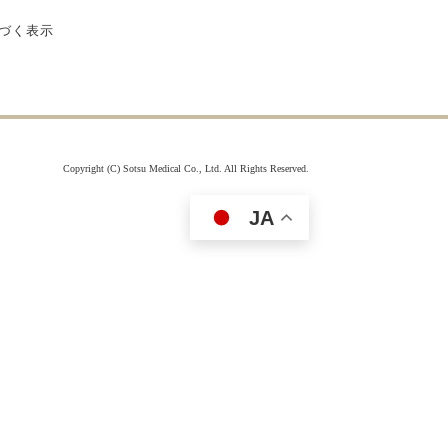
付属品を見る
づく表示
Copyright (C) Sotsu Medical Co., Ltd. All Rights Reserved.
JA