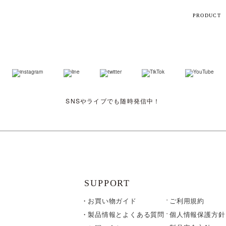
PRODUCT
【話題】
ハ
M
SNSやライブでも随時発信中！
ト
ギフト
シリーズ
SUPPORT
お買い物ガイド
ご利用規約
すべて
個人情報保護方針
製品情報とよくある質問