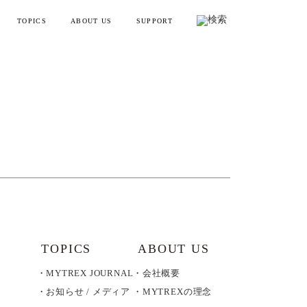
TOPICS
ABOUT US
SUPPORT
リフトポインター
お知らせ・メディア情報
会社概要
お買い物ガイド
ンディガン
製品情報とよくある質問
YTREX JOURNAL
MYTREXの理念
健康
お問い合わせ
美容
製品のレビュー方法
レーニング
販売終了製品一覧
・ラッピング
別ラインアップ
TOPICS
ABOUT US
MYTREX JOURNAL
会社概要
の製品を見る
お知らせ / メディア
MYTREXの理念