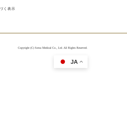
付属品を見る
づく表示
Copyright (C) Sotsu Medical Co., Ltd. All Rights Reserved.
JA