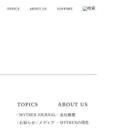
TOPICS
ABOUT US
SUPPORT
リフトポインター
お知らせ・メディア情報
会社概要
お買い物ガイド
ンディガン
製品情報とよくある質問
YTREX JOURNAL
MYTREXの理念
健康
お問い合わせ
美容
製品のレビュー方法
レーニング
販売終了製品一覧
・ラッピング
別ラインアップ
TOPICS
ABOUT US
MYTREX JOURNAL
会社概要
の製品を見る
お知らせ / メディア
MYTREXの理念