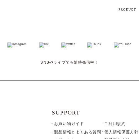
PRODUCT
【話題】
ハ
M
SNSやライブでも随時発信中！
ト
ギフト
シリーズ
SUPPORT
お買い物ガイド
ご利用規約
すべて
個人情報保護方針
製品情報とよくある質問