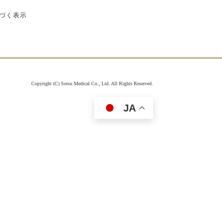
付属品を見る
づく表示
Copyright (C) Sotsu Medical Co., Ltd. All Rights Reserved.
JA