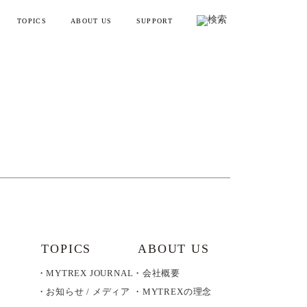
TOPICS
ABOUT US
SUPPORT
リフトポインター
お知らせ・メディア情報
会社概要
お買い物ガイド
ンディガン
製品情報とよくある質問
YTREX JOURNAL
MYTREXの理念
健康
お問い合わせ
美容
製品のレビュー方法
レーニング
販売終了製品一覧
・ラッピング
別ラインアップ
TOPICS
ABOUT US
MYTREX JOURNAL
会社概要
の製品を見る
お知らせ / メディア
MYTREXの理念