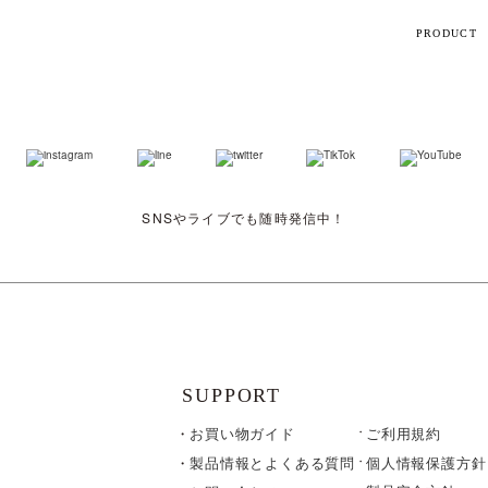
PRODUCT
【話題】
ハ
M
SNSやライブでも随時発信中！
ト
ギフト
シリーズ
SUPPORT
お買い物ガイド
ご利用規約
すべて
個人情報保護方針
製品情報とよくある質問