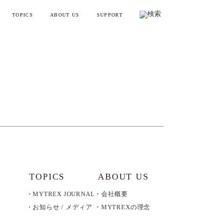
TOPICS
ABOUT US
SUPPORT
リフトポインター
お知らせ・メディア情報
会社概要
お買い物ガイド
ンディガン
製品情報とよくある質問
YTREX JOURNAL
MYTREXの理念
健康
お問い合わせ
美容
製品のレビュー方法
レーニング
販売終了製品一覧
・ラッピング
別ラインアップ
TOPICS
ABOUT US
MYTREX JOURNAL
会社概要
の製品を見る
お知らせ / メディア
MYTREXの理念