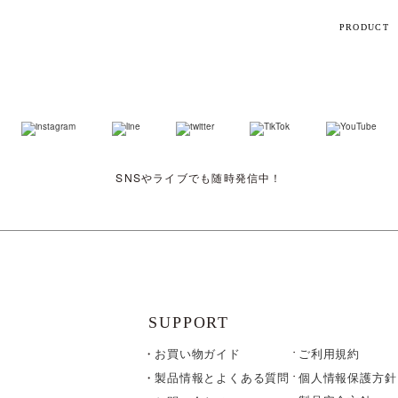
PRODUCT
【話題】
ハ
M
SNSやライブでも随時発信中！
ト
ギフト
シリーズ
SUPPORT
お買い物ガイド
ご利用規約
すべて
個人情報保護方針
製品情報とよくある質問