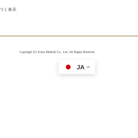
付属品を見る
づく表示
Copyright (C) Sotsu Medical Co., Ltd. All Rights Reserved.
JA