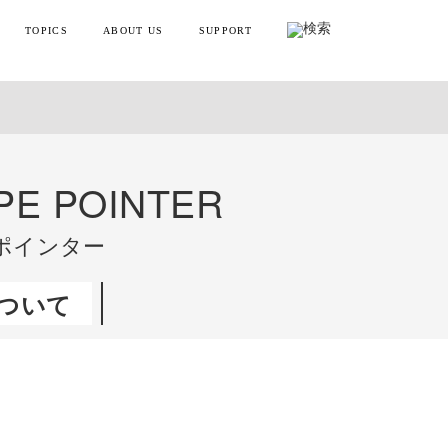
TOPICS
ABOUT US
SUPPORT
リフトポインター
お知らせ・メディア情報
会社概要
お買い物ガイド
ンディガン
製品情報とよくある質問
YTREX JOURNAL
MYTREXの理念
健康
お問い合わせ
PE POINTER
美容
製品のレビュー方法
ポインター
レーニング
販売終了製品一覧
ついて
・ラッピング
別ラインアップ
の製品を見る