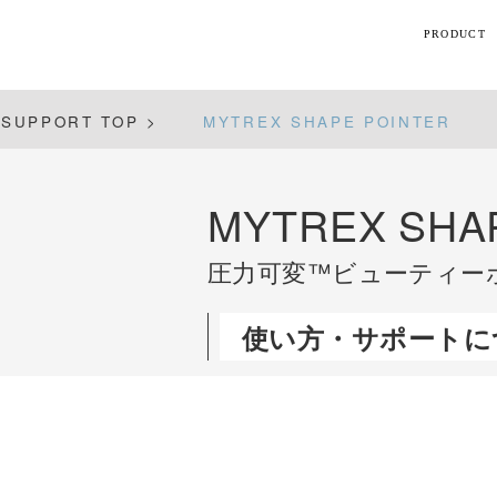
PRODUCT
【話題】
SUPPORT TOP >
MYTREX SHAPE POINTER
ハ
M
MYTREX SHA
圧力可変™ビューティー
ト
使い方・サポートに
ギフト
シリーズ
すべて