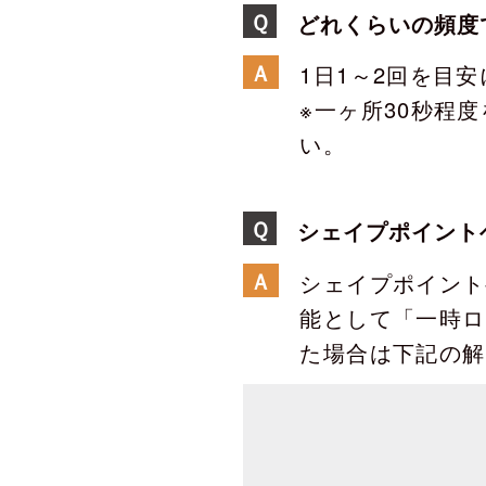
Ｑ
どれくらいの頻度
Ａ
1日1～2回を目
※一ヶ所30秒程
い。
Ｑ
シェイプポイント
Ａ
シェイプポイント
能として「一時ロ
た場合は下記の解