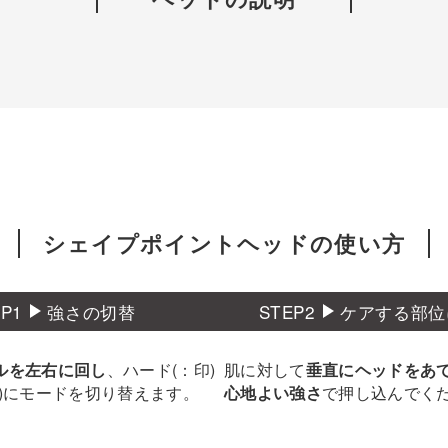
シェイプポイントヘッドの使い方
EP1
強さの切替
STEP2
ケアする部位
、ハード(：印)
肌に対して
ルを左右に回し
垂直にヘッドをあ
・)にモードを切り替えます。
で押し込んでく
心地よい強さ