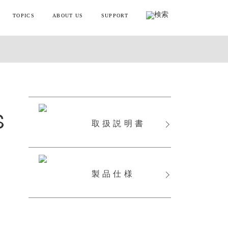
TOPICS
ABOUT US
SUPPORT
リフトポインター
お知らせ・メディア情報
会社概要
お買い物ガイド
ンディガン
製品情報とよくある質問
YTREX JOURNAL
MYTREXの理念
健康
お問い合わせ
S
美容
製品のレビュー方法
取扱説明書
レーニング
販売終了製品一覧
・ラッピング
製品仕様
別ラインアップ
の製品を見る