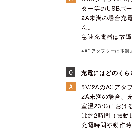
ター等のUSBポー
2A未満の場合充
ん。
急速充電器は故障
※ACアダプターは本
Ｑ
充電にはどのくら
Ａ
5V/2AのAC
2A未満の場合、
室温23℃におけ
は約2時間（振動
充電時間や動作時