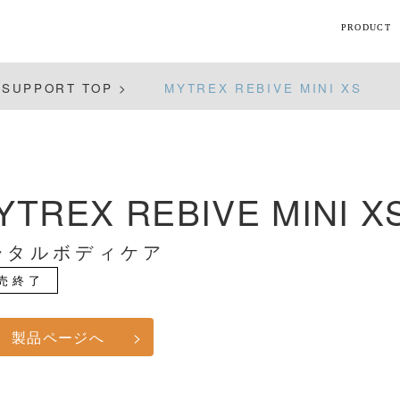
PRODUCT
【話題】
SUPPORT TOP >
MYTREX REBIVE MINI XS
ハ
M
YTREX REBIVE MINI X
ト
ータルボディケア
ギフト
売終了
シリーズ
製品ページへ
>
すべて