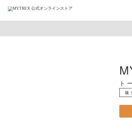
M
ト
販