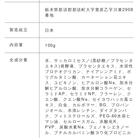
栃木県那須郡那須町大字豊原乙字川東2908
番地
製造組立
日本
内容量
100g
全成分量
水、サッカロミセス／(黒砂糖／プラセンタ
エキス)発酵液、プラセンタエキス、水溶性
プロテオグリカン、ナイアシンアミド、ポ
リグルタミン酸、カーネーション花エキ
ス、ユビキノン、ヒアルロン酸Na、加水分
解ヒアルロン酸、加水分解コラーゲン、セ
ラミドAP、セラミドNP、フラーレン、ク
エン酸、クエン酸Na、セイヨウハッカ葉エ
キス、白金、カルボマー、BG、プロパン
ジオール、水添レシチン、ダイズタンパ
ク、フィトステロールズ、PEG-60水添ヒ
マシ油、セルロースガム、水酸化K、
PVP、炭酸水素Na、フェノキシエタノー
ル、ブチルカルバミン酸ヨウ化プロピニル