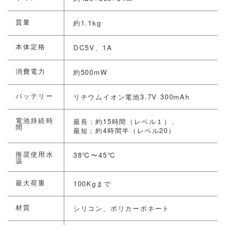
質量
約1.1kg
本体定格
DC5V、1A
消費電力
約500mW
バッテリー
リチウムイオン電池3.7V 300mAh
電池持続時
最長：約15時間（レベル１）、
間
最短：約4時間半（レベル20）
推奨使用水
38℃〜45℃
温
最大荷重
100Kgまで
材質
シリコン、ポリカーボネート