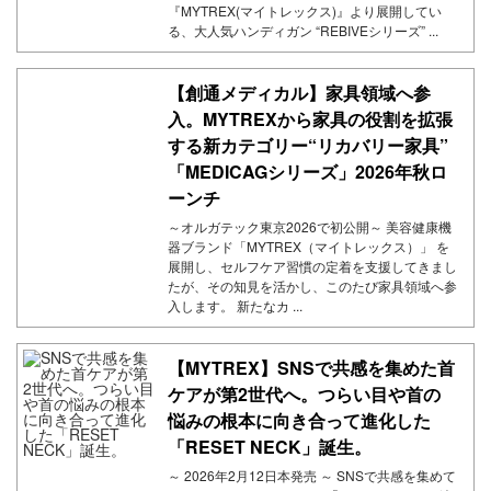
『MYTREX(マイトレックス)』より展開してい
る、大人気ハンディガン “REBIVEシリーズ” ...
【創通メディカル】家具領域へ参
入。MYTREXから家具の役割を拡張
する新カテゴリー“リカバリー家具”
「MEDICAGシリーズ」2026年秋ロ
ーンチ
～オルガテック東京2026で初公開～ 美容健康機
器ブランド「MYTREX（マイトレックス）」 を
展開し、セルフケア習慣の定着を支援してきまし
たが、その知見を活かし、このたび家具領域へ参
入します。 新たなカ ...
【MYTREX】SNSで共感を集めた首
ケアが第2世代へ。つらい目や首の
悩みの根本に向き合って進化した
「RESET NECK」誕生。
～ 2026年2月12日本発売 ～ SNSで共感を集めて