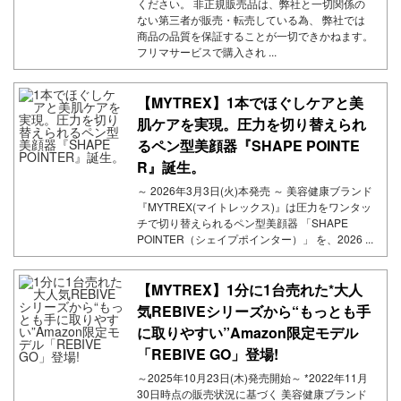
ください。 非正規販売品は、弊社と一切関係の
ない第三者が販売・転売している為、 弊社では
商品の品質を保証することが一切できかねます。
フリマサービスで購入され ...
【MYTREX】1本でほぐしケアと美
肌ケアを実現。圧力を切り替えられ
るペン型美顔器『SHAPE POINTE
R』誕生。
～ 2026年3月3日(火)本発売 ～ 美容健康ブランド
『MYTREX(マイトレックス)』は圧力をワンタッ
チで切り替えられるペン型美顔器 「SHAPE
POINTER（シェイプポインター）」 を、2026 ...
【MYTREX】1分に1台売れた*大人
気REBIVEシリーズから“もっとも手
に取りやすい”Amazon限定モデル
「REBIVE GO」登場!
～2025年10月23日(木)発売開始～ *2022年11月
30日時点の販売状況に基づく 美容健康ブランド