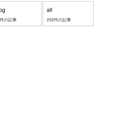
og
all
2件の記事
232件の記事