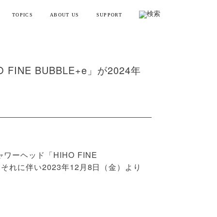
TOPICS
ABOUT US
SUPPORT
リフトポインター
お知らせ・メディア情報
会社概要
お買い物ガイド
ンディガン
製品情報とよくある質問
YTREX JOURNAL
MYTREXの理念
NE BUBBLE+e」が2024年
健康
お問い合わせ
美容
製品のレビュー方法
レーニング
販売終了製品一覧
・ラッピング
ーヘッド「HIHO FINE
それに伴い2023年12月8日（金）より
別ラインアップ
の製品を見る