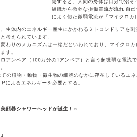
傷すると、人間の身体は自分で治そ
組織から微弱な損傷電流が流れ 自
によく似た微弱電流が「マイクロカ
、生体内のエネルギー産生にかかわるミトコンドリアを刺激
くと考えられています。
れ変わりのメカニズムは一緒だといわれており、マイクロカ
います。
ロアンペア（100万分の1アンペア）と言う超微弱な電流
す。
すべての植物・動物・微生物の細胞のなかに存在しているエ
TPによるエネルギーを必要とする。
い美顔器シャワーヘッドが誕生！～
ト」