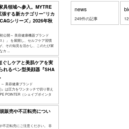
家具領域へ参入。MYTRE
news
bl
拡張する新カテゴリー“リカ
249件の記事
1
ICAGシリーズ」2026年秋
で初公開～ 美容健康機器ブランド
クス）」 を展開し、セルフケア習慣
が、その知見を活かし、このたび家
 ...
でほぐしケアと美肌ケアを実
られるペン型美顔器『SHA
生。
発売 ～ 美容健康ブランド
クス)』は圧力をワンタッチで切り替え
PE POINTER（シェイプポインタ
正規販売や不正転売につい
売や不正転売にご注意ください。 非