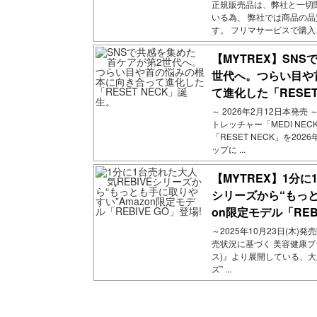
正規販売品は、弊社と一切
いる為、 弊社では商品の
す。 フリマサービスで購入され
【MYTREX】SN
世代へ。つらい目や
て進化した「RESET
～ 2026年2月12日本発売
トレッチャー「MEDI NE
「RESET NECK」を20
ップに ...
【MYTREX】1分に
シリーズから“もっと
on限定モデル「REBI
～2025年10月23日(木)発
売状況に基づく 美容健康ブ
ス)』より展開している、大人
ズ” ...