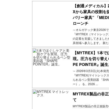
【創通メディカル】
Xから家具の役割を
バリー家具” 「MED
ローンチ
～オルガテック東京2026
「MYTREX（マイトレッ
の定着を支援してきました
具領域へ参入します。 新たなカ
【MYTREX】1本
現。圧力を切り替え
PE POINTER』誕
～ 2026年3月3日(火)本
『MYTREX(マイトレッ
られるペン型美顔器 「SHA
ー）」 を、2026 ...
MYTREX製品の非
て
MYTREX製品の非正規販