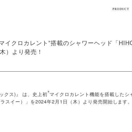
PRODUCT
【話題】
ハ
M
マイクロカレント”搭載のシャワーヘッド「HIHO FI
（木）より発売！
ト
※
ギフト
ックス)』 は、史上初
マイクロカレント機能を搭載したシャワ
ルプラスイー）」を2024年2月1日（木）より発売開始します。
シリーズ
。
すべて