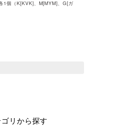
（K[KVK]、M[MYM]、G[ガ
テゴリから探す