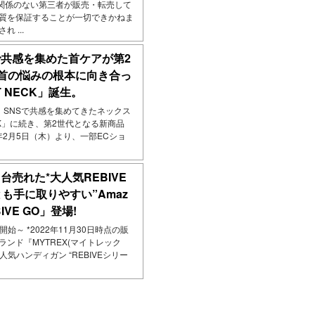
関係のない第三者が販売・転売して
品質を保証することが一切できかねま
 ...
Sで共感を集めた首ケアが第2
首の悩みの根本に向き合っ
 NECK」誕生。
 ～ SNSで共感を集めてきたネックス
CK」に続き、第2世代となる新商品
26年2月5日（木）より、一部ECショ
1台売れた*大人気REBIVE
も手に取りやすい”Amaz
VE GO」登場!
売開始～ *2022年11月30日時点の販
ランド『MYTREX(マイトレック
気ハンディガン “REBIVEシリー