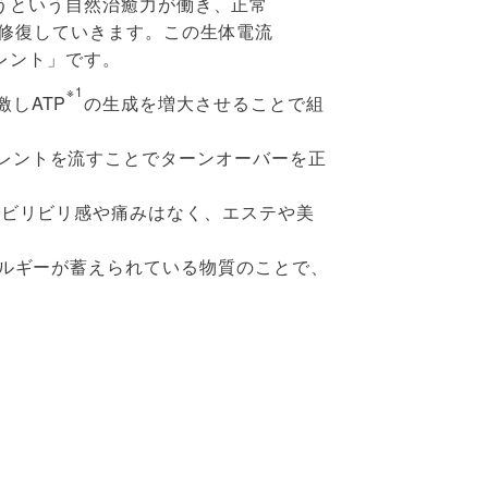
うという自然治癒力が働き、正常
己修復していきます。この生体電流
レント」です。
※1
しATP
の生成を増大させることで組
レントを流すことでターンオーバーを正
でビリビリ感や痛みはなく、エステや美
ネルギーが蓄えられている物質のことで、