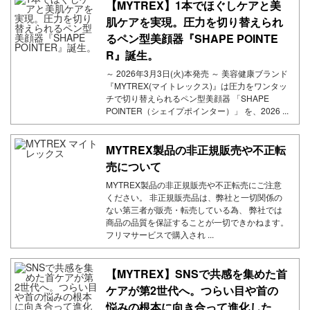
【MYTREX】1本でほぐしケアと美
肌ケアを実現。圧力を切り替えられ
るペン型美顔器『SHAPE POINTE
R』誕生。
～ 2026年3月3日(火)本発売 ～ 美容健康ブランド
『MYTREX(マイトレックス)』は圧力をワンタッ
チで切り替えられるペン型美顔器 「SHAPE
POINTER（シェイプポインター）」 を、2026 ...
MYTREX製品の非正規販売や不正転
売について
MYTREX製品の非正規販売や不正転売にご注意
ください。 非正規販売品は、弊社と一切関係の
ない第三者が販売・転売している為、 弊社では
商品の品質を保証することが一切できかねます。
フリマサービスで購入され ...
【MYTREX】SNSで共感を集めた首
ケアが第2世代へ。つらい目や首の
悩みの根本に向き合って進化した