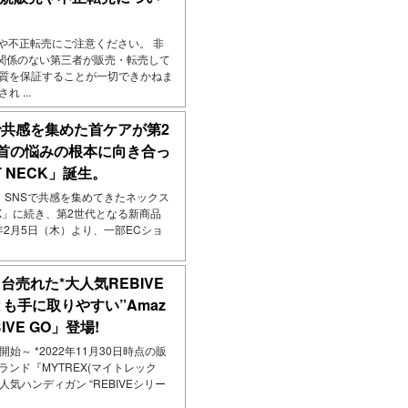
売や不正転売にご注意ください。 非
関係のない第三者が販売・転売して
品質を保証することが一切できかねま
 ...
Sで共感を集めた首ケアが第2
首の悩みの根本に向き合っ
 NECK」誕生。
 ～ SNSで共感を集めてきたネックス
CK」に続き、第2世代となる新商品
26年2月5日（木）より、一部ECショ
1台売れた*大人気REBIVE
も手に取りやすい”Amaz
VE GO」登場!
売開始～ *2022年11月30日時点の販
ランド『MYTREX(マイトレック
気ハンディガン “REBIVEシリー