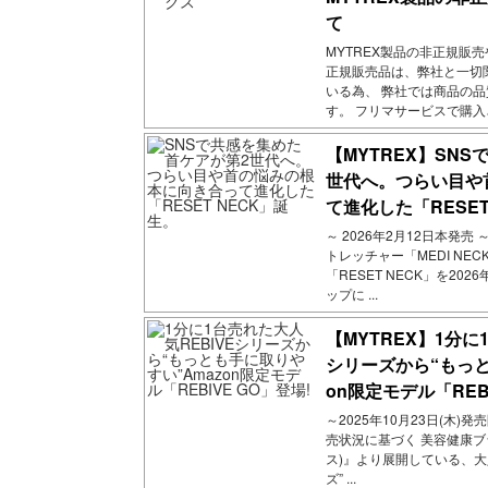
て
MYTREX製品の非正規販
正規販売品は、弊社と一切
いる為、 弊社では商品の
す。 フリマサービスで購入され
【MYTREX】SN
世代へ。つらい目や
て進化した「RESET
～ 2026年2月12日本発売
トレッチャー「MEDI NE
「RESET NECK」を20
ップに ...
【MYTREX】1分に
シリーズから“もっと
on限定モデル「REBI
～2025年10月23日(木)発
売状況に基づく 美容健康ブ
ス)』より展開している、大人
ズ” ...