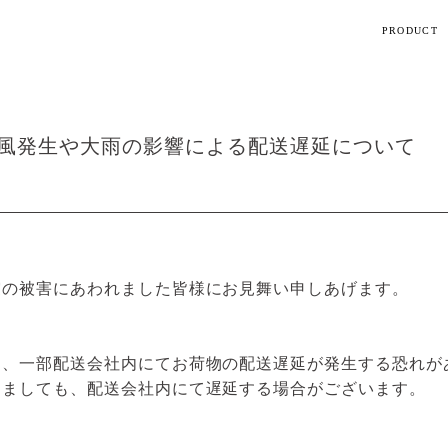
PRODUCT
【話題】
ハ
M
風発生や大雨の影響による配送遅延について
ト
震の被害にあわれました皆様にお見舞い申しあげます。
ギフト
り、一部配送会社内にてお荷物の配送遅延が発生する恐れが
シリーズ
きましても、配送会社内にて遅延する場合がございます。
すべて