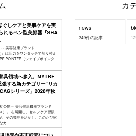
ム
カ
でほぐしケアと美肌ケアを実
news
bl
られるペン型美顔器『SHA
249件の記事
1
生。
発売 ～ 美容健康ブランド
クス)』は圧力をワンタッチで切り替え
PE POINTER（シェイプポインタ
家具領域へ参入。MYTRE
拡張する新カテゴリー“リカ
ICAGシリーズ」2026年秋
で初公開～ 美容健康機器ブランド
クス）」 を展開し、セルフケア習慣
が、その知見を活かし、このたび家
 ...
正規販売や不正転売につい