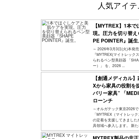
人気アイテ
【MYTREX】1本
現。圧力を切り替え
PE POINTER』誕
～ 2026年3月3日(火)本
『MYTREX(マイトレッ
られるペン型美顔器 「SHA
ー）」 を、2026 ...
【創通メディカル】
Xから家具の役割を
バリー家具” 「MED
ローンチ
～オルガテック東京2026
「MYTREX（マイトレッ
の定着を支援してきました
具領域へ参入します。 新たなカ
MYTREX製品の非