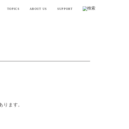
TOPICS
ABOUT US
SUPPORT
リフトポインター
お知らせ・メディア情報
会社概要
お買い物ガイド
ンディガン
製品情報とよくある質問
YTREX JOURNAL
MYTREXの理念
健康
お問い合わせ
美容
製品のレビュー方法
レーニング
販売終了製品一覧
・ラッピング
あります。
別ラインアップ
の製品を見る