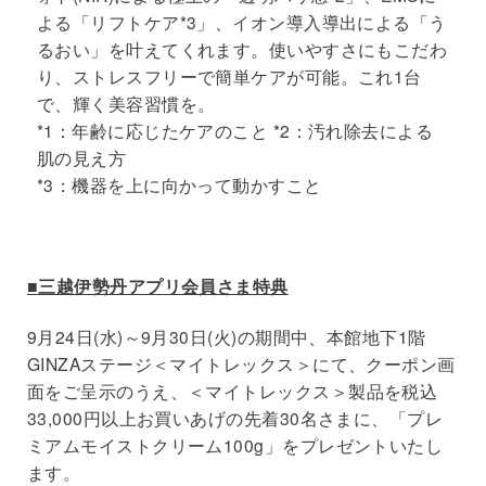
よる「リフトケア*3」、イオン導入導出による「う
るおい」を叶えてくれます。使いやすさにもこだわ
り、ストレスフリーで簡単ケアが可能。これ1台
で、輝く美容習慣を。
*1：年齢に応じたケアのこと *2：汚れ除去による
肌の見え方
*3：機器を上に向かって動かすこと
■三越伊勢丹アプリ会員さま特典
9月24日(水)～9月30日(火)の期間中、本館地下1階
GINZAステージ＜マイトレックス＞にて、クーポン画
面をご呈示のうえ、＜マイトレックス＞製品を税込
33,000円以上お買いあげの先着30名さまに、「プレ
ミアムモイストクリーム100g」をプレゼントいたし
ます。