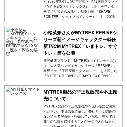
～ 2026年3月3日(火)本発売 ～ 美容健康ブランド
『MYTREX(マイトレックス)』は圧力をワンタッ
チで切り替えられるペン型美顔器 「SHAPE
POINTER（シェイプポインター）」 を、2026 ...
小松菜奈さんがMYTREX REBIVEシ
リーズ新イメージキャラクター就任
新TVCM MYTREX「いまトレ、すぐ
トレ」篇を公開
美容健康ブランド『MYTREX(マイトレックス)』
は、大人気ハンディガンシリーズ「REBIVE」に
業界初*の「手圧変動テクノロジー」 を搭載した
「MYTREX REBIVE2」「MYTREX REBIVE ...
MYTREX製品の非正規販売や不正転
売について
MYTREX製品の非正規販売や不正転売にご注意
ください。 非正規販売品は、弊社と一切関係の
ない第三者が販売・転売している為、 弊社では
商品の品質を保証することが一切できかねます。
フリマサービスで購入され ...