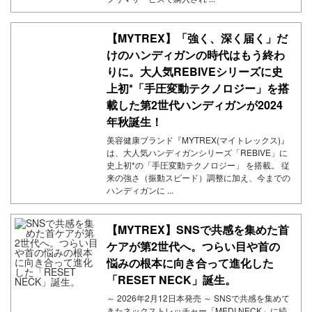
【MYTREX】「強く、深く届く」だ
けのハンディガンの時代はもう終わ
りに。大人気REBIVEシリーズに史
上初*「手圧変動テクノロジー」を搭
載した第2世代ハンディガンが2024
年秋誕生！
美容健康ブランド『MYTREX(マイトレックス)』
は、大人気ハンディガンシリーズ「REBIVE」に
史上初*の「手圧変動テクノロジー」 を搭載。 従
来の強さ（振動スピード）調整に加え、今までの
ハンディガンに ...
【MYTREX】SNSで共感を集めた首
ケアが第2世代へ。つらい目や首の
悩みの根本に向き合って進化した
「RESET NECK」誕生。
～ 2026年2月12日本発売 ～ SNSで共感を集めて
きたネックストレッチャー「MEDI NECK」に続