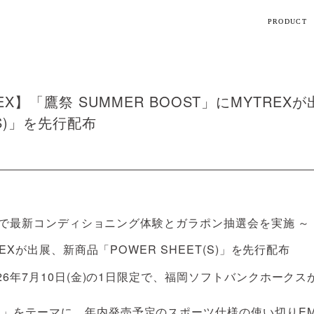
PRODUCT
【話題】
ハ
M
EX】「鷹祭 SUMMER BOOST」にMYTREX
(S)」を先行配布
ト
ギフト
ドームで最新コンディショニング体験とガラポン抽選会を実施 ～
シリーズ
26年7月10日(金)の1日限定で、福岡ソフトバンクホークスが
すべて
をテーマに、年内発売予定のスポーツ仕様の使い切りEMSシ