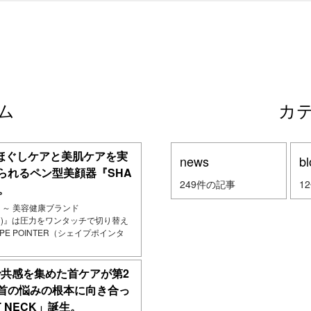
ム
カ
でほぐしケアと美肌ケアを実
news
bl
られるペン型美顔器『SHA
249件の記事
1
生。
発売 ～ 美容健康ブランド
クス)』は圧力をワンタッチで切り替え
PE POINTER（シェイプポインタ
Sで共感を集めた首ケアが第2
首の悩みの根本に向き合っ
 NECK」誕生。