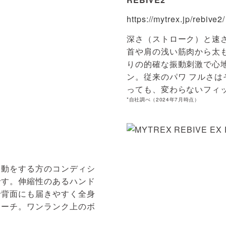
https://mytrex.jp/rebive2/
深さ（ストローク）と速
首や肩の浅い筋肉から太
りの的確な振動刺激で心
ン。従来のパワ フルさ
っても、変わらないフィ
*自社調べ（2024年7月時点）
運動をする方のコンディシ
です。伸縮性のあるハンド
で背面にも届きやすく全身
ローチ。ワンランク上のボ