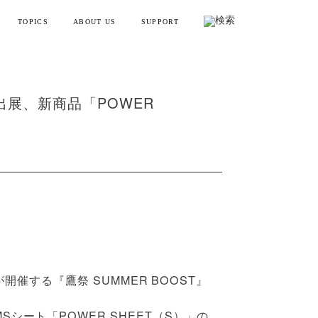
TOPICS
ABOUT US
SUPPORT
リフトポインター
お知らせ・メディア情報
会社概要
お買い物ガイド
ンディガン
製品情報とよくある質問
YTREX JOURNAL
MYTREXの理念
が出展、新商品「POWER
健康
お問い合わせ
美容
製品のレビュー方法
レーニング
販売終了製品一覧
・ラッピング
別ラインアップ
開催する『鷹祭 SUMMER BOOST』
の製品を見る
ート「POWER SHEET（S）」の