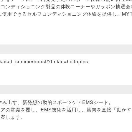
部品・
気コンディショニング製品の体験コーナーやガラポン抽選会
に使用できるセルフコンディショニング体験を提供し、MYT
akasai_summerboost/?linkid=hottopics
が生み出す、新発想の動的スポーツケアEMSシート。
アの常識を覆し、EMS技術を活用し、筋肉を直接「動か
提案します。