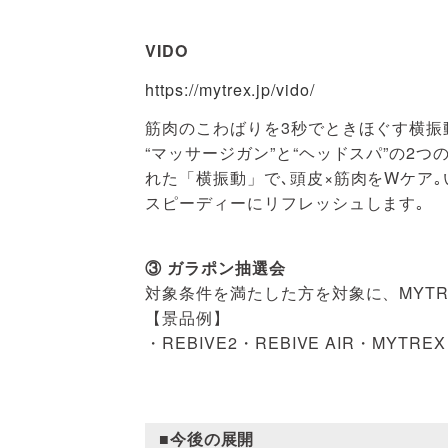
VIDO
https://mytrex.jp/vido/
筋肉のこわばりを3秒でときほぐす横振
“マッサージガン”と“ヘッドスパ”の2
れた「横振動」で､頭皮×筋肉をWケア
スピーディーにリフレッシュします｡
③ ガラポン抽選会
対象条件を満たした方を対象に、MYT
【景品例】
・REBIVE2・REBIVE AIR・MYT
■今後の展開