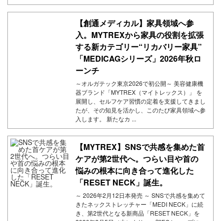
【創通メディカル】家具領域へ参
入。MYTREXから家具の役割を拡張
する新カテゴリー“リカバリー家具”
「MEDICAGシリーズ」2026年秋ロ
ーンチ
～オルガテック東京2026で初公開～ 美容健康機
器ブランド「MYTREX（マイトレックス）」 を
展開し、セルフケア習慣の定着を支援してきまし
たが、その知見を活かし、このたび家具領域へ参
入します。 新たなカ ...
【MYTREX】SNSで共感を集めた首
ケアが第2世代へ。つらい目や首の
悩みの根本に向き合って進化した
「RESET NECK」誕生。
～ 2026年2月12日本発売 ～ SNSで共感を集めて
きたネックストレッチャー「MEDI NECK」に続
き、第2世代となる新商品「RESET NECK」を