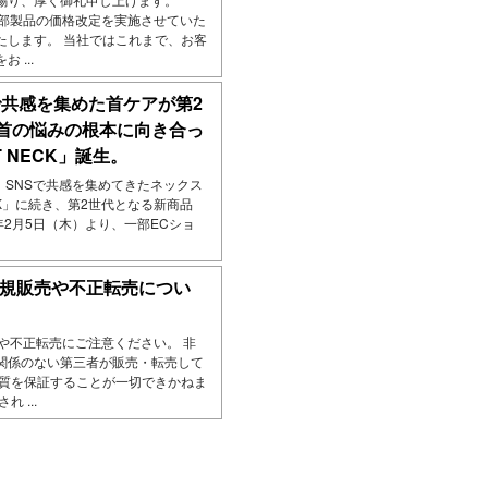
、一部製品の価格改定を実施させていた
たします。 当社ではこれまで、お客
 ...
Sで共感を集めた首ケアが第2
首の悩みの根本に向き合っ
 NECK」誕生。
 ～ SNSで共感を集めてきたネックス
CK」に続き、第2世代となる新商品
26年2月5日（木）より、一部ECショ
正規販売や不正転売につい
売や不正転売にご注意ください。 非
関係のない第三者が販売・転売して
品質を保証することが一切できかねま
 ...