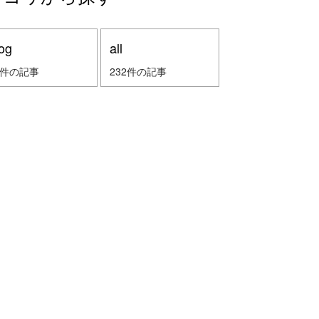
og
all
2件の記事
232件の記事