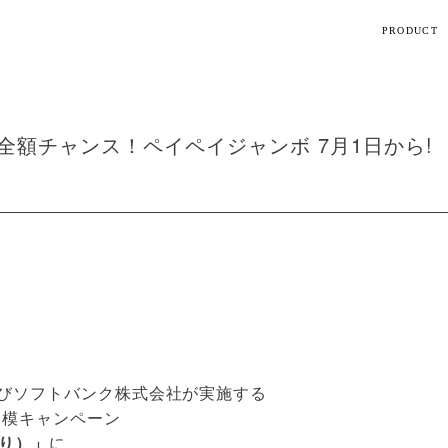
PRODUCT
【話題】
ハ
M
全額チャンス！ペイペイジャンボ 7月1日から!
ト
ギフト
シリーズ
よびソフトバンク株式会社が実施する
すべて
規模キャンペーン
に
つり）」