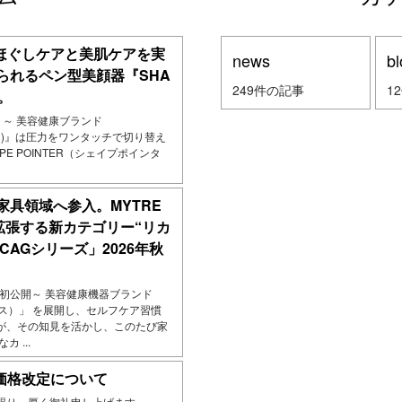
でほぐしケアと美肌ケアを実
news
bl
られるペン型美顔器『SHA
249件の記事
1
生。
発売 ～ 美容健康ブランド
クス)』は圧力をワンタッチで切り替え
PE POINTER（シェイプポインタ
家具領域へ参入。MYTRE
拡張する新カテゴリー“リカ
ICAGシリーズ」2026年秋
で初公開～ 美容健康機器ブランド
クス）」 を展開し、セルフケア習慣
が、その知見を活かし、このたび家
 ...
月価格改定について
賜り、厚く御礼申し上げます。