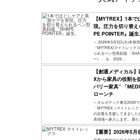
【MYTREX】1本
現。圧力を切り替え
PE POINTER』誕
～ 2026年3月3日(火)本
『MYTREX(マイトレッ
られるペン型美顔器 「SHA
ー）」 を、2026 ...
【創通メディカル】
Xから家具の役割を
バリー家具” 「MED
ローンチ
～オルガテック東京2026
「MYTREX（マイトレッ
の定着を支援してきました
具領域へ参入します。 新たなカ
【重要】2026年5
平素は格別のお引き立てを