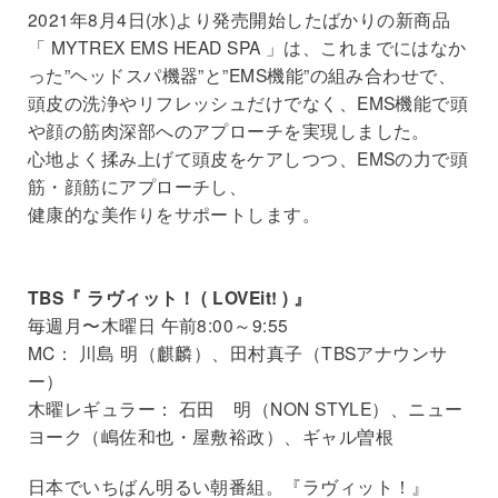
2021年8月4日(水)より発売開始したばかりの新商品
「 MYTREX EMS HEAD SPA 」は、これまでにはなか
った”ヘッドスパ機器”と”EMS機能”の組み合わせで、
頭皮の洗浄やリフレッシュだけでなく、EMS機能で頭
や顔の筋肉深部へのアプローチを実現しました。
心地よく揉み上げて頭皮をケアしつつ、EMSの力で頭
筋・顔筋にアプローチし、
健康的な美作りをサポートします。
TBS『 ラヴィット！ ( LOVEit! ) 』
毎週月〜木曜日 午前8:00～9:55
MC： 川島 明（麒麟）、田村真子（TBSアナウンサ
ー）
木曜レギュラー： 石田 明（NON STYLE）、ニュー
ヨーク（嶋佐和也・屋敷裕政）、ギャル曽根
日本でいちばん明るい朝番組。『ラヴィット！』