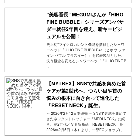
“美容番長” MEGUMIさんが「HIHO
FINE BUBBLE」シリーズアンバサ
ダー就任2年目を迎え、新キービジ
ュアルを公開！
史上初*マイクロカレント機能を搭載したシャワ
ーヘッド「HIHO FINE BUBBLE+e（ヒホウ ファ
イン バブル プラスイー）」を代表製品とした、
洗う概念を変えるシャワーヘッド「HIHO FINE B
...
【MYTREX】SNSで共感を集めた首
ケアが第2世代へ。つらい目や首の
悩みの根本に向き合って進化した
「RESET NECK」誕生。
～ 2026年2月12日本発売 ～ SNSで共感を集めて
きたネックストレッチャー「MEDI NECK」に続
き、第2世代となる新商品「RESET NECK」を
2026年2月5日（木）より、一部ECショップに ...