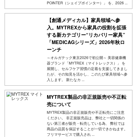
POINTER（シェイプポインター）」 を、2026 ...
【創通メディカル】家具領域へ参
入。MYTREXから家具の役割を拡張
する新カテゴリー“リカバリー家具”
「MEDICAGシリーズ」2026年秋ロ
ーンチ
～オルガテック東京2026で初公開～ 美容健康機
器ブランド「MYTREX（マイトレックス）」 を
展開し、セルフケア習慣の定着を支援してきまし
たが、その知見を活かし、このたび家具領域へ参
入します。 新たなカ ...
MYTREX製品の非正規販売や不正転
売について
MYTREX製品の非正規販売や不正転売にご注意
ください。 非正規販売品は、弊社と一切関係の
ない第三者が販売・転売している為、 弊社では
商品の品質を保証することが一切できかねます。
フリマサービスで購入され ...