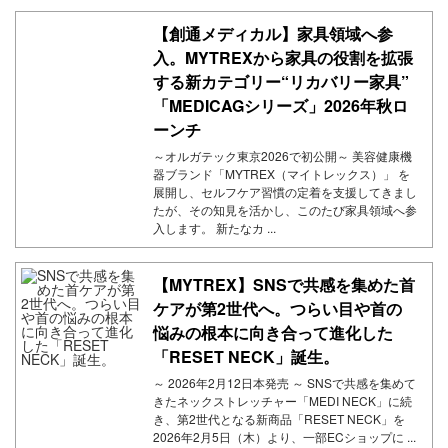
【創通メディカル】家具領域へ参
入。MYTREXから家具の役割を拡張
する新カテゴリー“リカバリー家具”
「MEDICAGシリーズ」2026年秋ロ
ーンチ
～オルガテック東京2026で初公開～ 美容健康機
器ブランド「MYTREX（マイトレックス）」 を
展開し、セルフケア習慣の定着を支援してきまし
たが、その知見を活かし、このたび家具領域へ参
入します。 新たなカ ...
【MYTREX】SNSで共感を集めた首
ケアが第2世代へ。つらい目や首の
悩みの根本に向き合って進化した
「RESET NECK」誕生。
～ 2026年2月12日本発売 ～ SNSで共感を集めて
きたネックストレッチャー「MEDI NECK」に続
き、第2世代となる新商品「RESET NECK」を
2026年2月5日（木）より、一部ECショップに ...