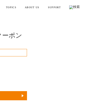
TOPICS
ABOUT US
SUPPORT
リフトポインター
お知らせ・メディア情報
会社概要
お買い物ガイド
ンディガン
製品情報とよくある質問
YTREX JOURNAL
MYTREXの理念
クーポン
健康
お問い合わせ
美容
製品のレビュー方法
レーニング
販売終了製品一覧
・ラッピング
別ラインアップ
の製品を見る