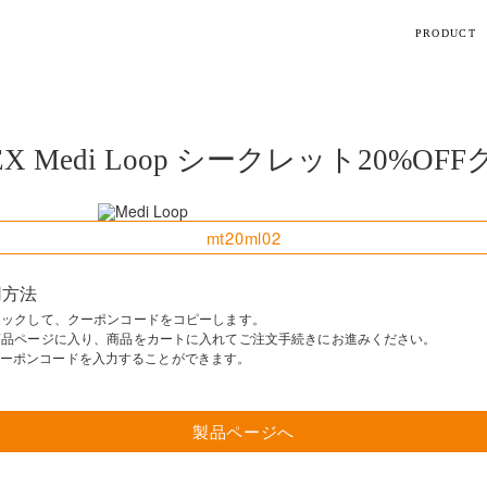
PRODUCT
【話題】
ハ
M
X Medi Loop
シークレット20%OFF
mt20ml02
ト
用方法
クリックして、クーポンコードをコピーします。
ら商品ページに入り、商品をカートに入れて
ご注文手続きにお進みください。
ギフト
ーポンコードを入力することができます。
シリーズ
製品ページへ
すべて