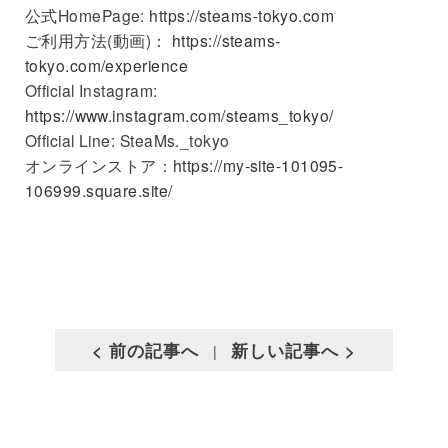
公式HomePage:
https://steams-tokyo.com
ご利⽤⽅法(動画)：
https://steams-
tokyo.com/experience
Official Instagram:
https://www.instagram.com/steams_tokyo/
Official Line: SteaMs._tokyo
オンラインストア：
https://my-site-101095-
106999.square.site/
< 前の記事へ
新しい記事へ >
|