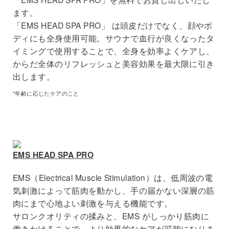
ます。
「EMS HEAD SPA PRO」 は頭⽪だけでなく、顔やボ
ディにも全身使⽤可能。サウナで⾎⾏が良くなったタ
イミングで使⽤することで、全⾝を効率よくケアし、
からだ全体のリフレッシュと美容効果を最⼤限に引き
出します。
*年齢に応じたケアのこと
EMS HEAD SPA PRO
EMS（Electrical Muscle Stimulation）は、低周波の電
気刺激によって筋⾁を動かし、⼿の届かない深層の筋
⾁にまで⼼地よい刺激を与える機能です。
サロンクオリティの揉みと、EMS がしっかり筋⾁に
働きかけることで、より効果的なケアが可能になりま