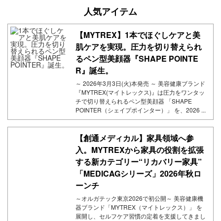
人気アイテム
【MYTREX】1本でほぐしケアと美
肌ケアを実現。圧力を切り替えられ
るペン型美顔器『SHAPE POINTE
R』誕生。
～ 2026年3月3日(火)本発売 ～ 美容健康ブランド
『MYTREX(マイトレックス)』は圧力をワンタッ
チで切り替えられるペン型美顔器 「SHAPE
POINTER（シェイプポインター）」 を、2026 ...
【創通メディカル】家具領域へ参
入。MYTREXから家具の役割を拡張
する新カテゴリー“リカバリー家具”
「MEDICAGシリーズ」2026年秋ロ
ーンチ
～オルガテック東京2026で初公開～ 美容健康機
器ブランド「MYTREX（マイトレックス）」 を
展開し、セルフケア習慣の定着を支援してきまし