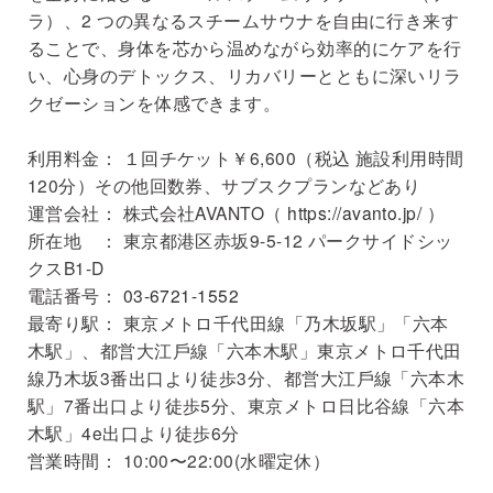
ラ）、2 つの異なるスチームサウナを⾃由に⾏き来す
ることで、⾝体を芯から温めながら効率的にケアを⾏
い、⼼⾝のデトックス、リカバリーとともに深いリラ
クゼーションを体感できます。
利⽤料⾦： １回チケット￥6,600（税込 施設利⽤時間
120分）その他回数券、サブスクプランなどあり
運営会社： 株式会社AVANTO（
https://avanto.jp/
）
所在地 ： 東京都港区⾚坂9-5-12 パークサイドシッ
クスB1-D
電話番号：
03-6721-1552
最寄り駅： 東京メトロ千代⽥線「乃⽊坂駅」「六本
⽊駅」、都営⼤江⼾線「六本⽊駅」東京メトロ千代⽥
線乃⽊坂3番出⼝より徒歩3分、都営⼤江⼾線「六本⽊
駅」7番出⼝より徒歩5分、東京メトロ⽇⽐⾕線「六本
⽊駅」4e出⼝より徒歩6分
営業時間： 10:00〜22:00(⽔曜定休）