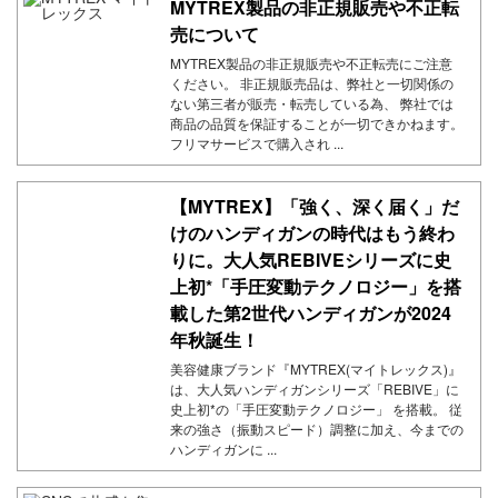
MYTREX製品の非正規販売や不正転
売について
MYTREX製品の非正規販売や不正転売にご注意
ください。 非正規販売品は、弊社と一切関係の
ない第三者が販売・転売している為、 弊社では
商品の品質を保証することが一切できかねます。
フリマサービスで購入され ...
【MYTREX】「強く、深く届く」だ
けのハンディガンの時代はもう終わ
りに。大人気REBIVEシリーズに史
上初*「手圧変動テクノロジー」を搭
載した第2世代ハンディガンが2024
年秋誕生！
美容健康ブランド『MYTREX(マイトレックス)』
は、大人気ハンディガンシリーズ「REBIVE」に
史上初*の「手圧変動テクノロジー」 を搭載。 従
来の強さ（振動スピード）調整に加え、今までの
ハンディガンに ...