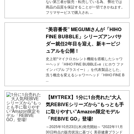
ない第三者が販売・転売している為、 弊社では
商品の品質を保証することが一切できかねます。
フリマサービスで購入され ...
“美容番長” MEGUMIさんが「HIHO
FINE BUBBLE」シリーズアンバサ
ダー就任2年目を迎え、新キービジ
ュアルを公開！
史上初*マイクロカレント機能を搭載したシャワ
ーヘッド「HIHO FINE BUBBLE+e（ヒホウ ファ
イン バブル プラスイー）」を代表製品とした、
洗う概念を変えるシャワーヘッド「HIHO FINE B
...
【MYTREX】1分に1台売れた*大人
気REBIVEシリーズから“もっとも手
に取りやすい”Amazon限定モデル
「REBIVE GO」登場!
～2025年10月23日(木)発売開始～ *2022年11月
30日時点の販売状況に基づく 美容健康ブランド