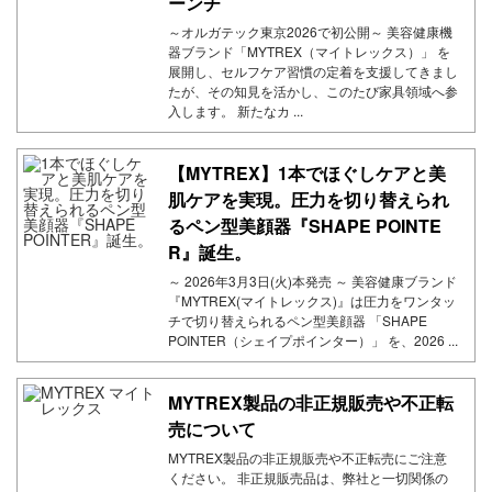
ーンチ
～オルガテック東京2026で初公開～ 美容健康機
器ブランド「MYTREX（マイトレックス）」 を
展開し、セルフケア習慣の定着を支援してきまし
たが、その知見を活かし、このたび家具領域へ参
入します。 新たなカ ...
【MYTREX】1本でほぐしケアと美
肌ケアを実現。圧力を切り替えられ
るペン型美顔器『SHAPE POINTE
R』誕生。
～ 2026年3月3日(火)本発売 ～ 美容健康ブランド
『MYTREX(マイトレックス)』は圧力をワンタッ
チで切り替えられるペン型美顔器 「SHAPE
POINTER（シェイプポインター）」 を、2026 ...
MYTREX製品の非正規販売や不正転
売について
MYTREX製品の非正規販売や不正転売にご注意
ください。 非正規販売品は、弊社と一切関係の