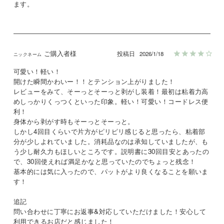
ます。
ご購入者様
投稿日
2026/1/18
可愛い！軽い！

開けた瞬間かわいー！！とテンション上がりました！

レビューをみて、そーっとそーっと剥がし装着！最初は粘着力高
めしっかりくっつくといった印象。軽い！可愛い！コードレス便
利！

身体から剥がす時もそーっとそーっと。

しかし4回目くらいで片方がピリピリ感じると思ったら、粘着部
分が少しよれていました。消耗品なのは承知していましたが、も
う少し耐久力もほしいところです。説明書に30回目安とあったの
で、30回使えれば満足かなと思っていたのでちょっと残念！

基本的には気に入ったので、パットがより良くなることを願いま
す！

追記

問い合わせに丁寧にお返事&対応していただけました！安心して
利用できるお店だと感じました！