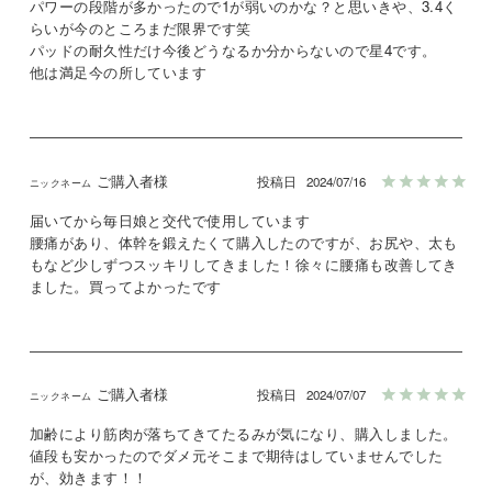
パワーの段階が多かったので1が弱いのかな？と思いきや、3.4く
らいが今のところまだ限界です笑

パッドの耐久性だけ今後どうなるか分からないので星4です。

他は満足今の所しています
ご購入者様
投稿日
2024/07/16
届いてから毎日娘と交代で使用しています

腰痛があり、体幹を鍛えたくて購入したのですが、お尻や、太も
もなど少しずつスッキリしてきました！徐々に腰痛も改善してき
ました。買ってよかったです
ご購入者様
投稿日
2024/07/07
加齢により筋肉が落ちてきてたるみが気になり、購入しました。

値段も安かったのでダメ元そこまで期待はしていませんでした
が、効きます！！
