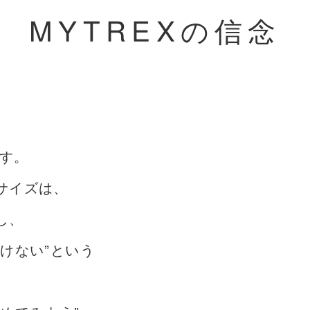
MYTREXの信念
です。
サイズは、
し、
けない”という
、