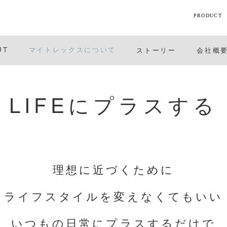
PRODUCT
【話題】
UT
マイトレックスについて
ストーリー
会社概
ハ
M
LIFEにプラスする
ト
ギフト
理想に近づくために
シリーズ
ライフスタイルを変えなくてもいい
すべて
いつもの日常にプラスするだけで