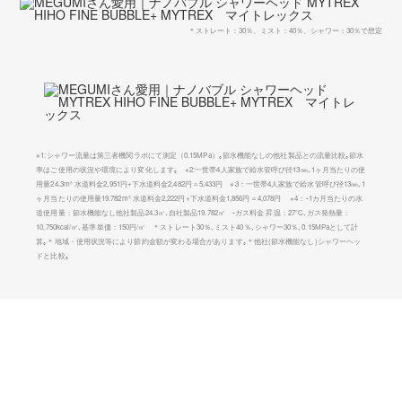
＊ストレート：30％、ミスト：40％、シャワー：30％で想定
※1:シャワー流量は第三者機関ラボにて測定（0.15MPa）｡節水機能なしの他社製品との流量比較｡節水
率はご使用の状況や環境により変化します｡ ※2:一世帯4人家族で給水管呼び径13㎜､1ヶ月当たりの使
用量24.3m³ 水道料金2,951円+下水道料金2,482円＝5,433円 ※3：一世帯4人家族で給水管呼び径13㎜､1
ヶ月当たりの使用量19.782m³ 水道料金2,222円+下水道料金1,856円＝4,078円 ※4：▪1カ月当たりの水
道使用量：節水機能なし他社製品24.3㎥､自社製品19.782㎥ ▪ガス料金 昇温：27℃､ガス発熱量：
10,750kcal/㎥､基準単価：150円/㎥ ＊ストレート30％､ミスト40％､シャワー30％､0.15MPaとして計
算｡＊地域・使用状況等により節約金額が変わる場合があります｡＊他社(節水機能なし)シャワーヘッ
ドと比較｡