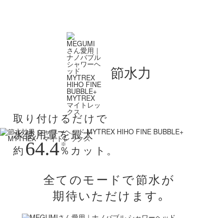
節水力
取り付けるだけで
水使用量を最大
64.4
※
約
％
カット。
全てのモードで節水が
期待いただけます｡