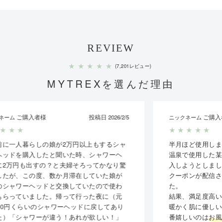
REVIEW
★
★
★
★
★
(7,201レビュー)
MYTREXを選んだ理由
ご購入者様
投稿日 2026/1/17
ニックネーム
★
★
★
★
★
半月ほど使用しました。
温泉で使用した某シャワーヘッドに感動して購
入しようとしましたが、予算が合わず代わりに
クーポンが配信されていたこちらを購入しまし
た。
結果、満足度高いです。ミストモードにしても
暖かく肌に優しい感じがします。使っていて一
番嬉しいのは
お風呂からあがってもしばらくポ