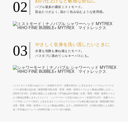
顔の仕上げなど敏感な部位に
02
バブル最多の霧状ミストモード｡
肌あたりがよく､温かく包み込むような使用感｡
やさしく全身を洗い流したいときに
03
水量も泡数も兼ね備えたモード｡
バスタブに溜めてシルキーバスにも｡
※ミストモード水流1㎖あたり〜（水温40℃±5℃・流量3.06ℓ/分）に含まれるナノバブルとマイクロ
バブル発生量の合計値（循環回数15回/水質・環境・時期・使用モードにより数値は変動します）｡
2022年1月13日・計5回の測定による最大値（平均値は約4.2億個）水質・環境・時期・使用モードに
より数値は変動します｡ストレート・シャワーモード水流1㎖あたり〜（水温40℃±5℃・流量ストレ
ート7ℓ/分､シャワー5ℓ/分）に含まれるナノバブルとマイクロバブル発生量の合計値（循環回数15回/
水質・環境・時期・使用モードにより数値は変動します）｡2022年6月7日・計5回の測定による最大
値（平均値はストレート約9600万個､シャワー約1.4億個）