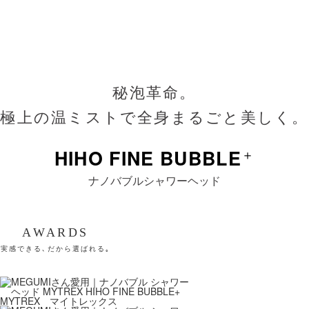
・外装リング、ゴムパッキン（細） ×1
・取扱説明書 ×1
販売価格
25,850円（税込）
秘泡革命。
※価格改訂:2026年5月1日
極上の温ミストで全身まるごと美しく。
発売日
2022年8月1日
HIHO FINE BUBBLE
＋
※製品のデザイン及び仕様等は、予告なく変更になる場合がございます。ご了承下
さい。
ナノバブルシャワーヘッド
※ご使用の前に、必ず製品付属の取扱説明書の「安全上のご注意」をよくお読みの
うえ、正しく安全にお使いください。
AWARDS
× 閉じる
実感できる､
だから選ばれる｡