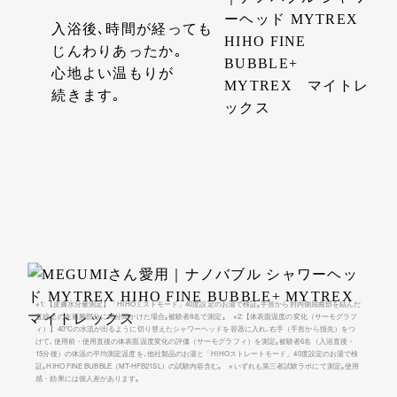
入浴後､時間が経っても
じんわりあったか｡
心地よい温もりが
続きます｡
※1:【皮膚水分量測定】「HIHOミストモード」40度設定のお湯で検証｡手首から肘内側屈曲部を結んだ
直線上の左前腕部分に10分間かけた場合｡被験者8名で測定｡ ※2:【体表面温度の変化（サーモグラフ
ィ）】40℃の水流が出るように切り替えたシャワーヘッドを容器に入れ､右手（手首から指先）をつ
けて､使用前・使用直後の体表面温度変化の評価（サーモグラフィ）を測定｡被験者6名（入浴直後・
15分後）の体温の平均測定温度を､他社製品のお湯と「HIHOストレートモード」40度設定のお湯で検
証｡HIHO FINE BUBBLE（MT-HFB21SL）の試験内容含む｡ ※いずれも第三者試験ラボにて測定｡使用
感・効果には個人差があります｡