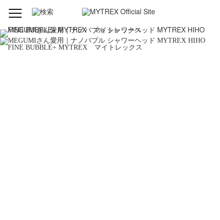
型番
MT-HFBP22SL
ブランド
MYTREX（マイトレックス）
品名
HIHO FINE BUBBLE+（ヒホウ ファイン バブ
ル プラス）
発売元
株式会社創通メディカル
製造組立
中国
サイズ
約100×256×76mm（幅×高さ×奥行）
質量
本体 約280g
セット内容
・本体 ×1・アダプター3種類 ×1