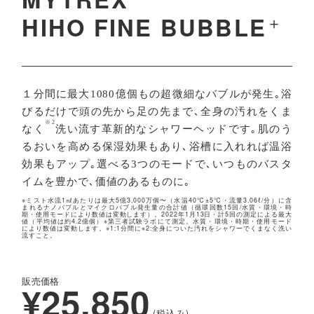
＋
HIHO FINE BUBBLE
１分間に最大1080億個もの超微細なバブルが発生｡浴
びるだけで頭の先から足の先まで､全身の汚れをくま
※2
なく
洗い流す革新的なシャワーヘッドです｡肌のう
るおいを高める保湿効果もあり､浴槽に入れれば温浴
効果もアップ｡選べる3つのモードで､いつものバスタ
イムを豊かで､価値のあるものに｡
※ミスト水流1㎖あたりは最大5億3,000万個〜（水温40℃±5℃・流量3.06ℓ/分）に含
まれるナノバブルとマイクロバブル発生量の合計値（循環回数15回/水質・環境・時
期・使用モードにより数値は変動します）。2022年1月13日・計5回の測定による最大
値（平均値は約4.2億個）※第三者試験ラボにて測定。水質・環境・時期・使用モード
により数値は変動します。※1:1分間に※2:全身についた汚れをシャワーでくまなく洗い
流すこと。
販売価格
¥25,850
(税込み)