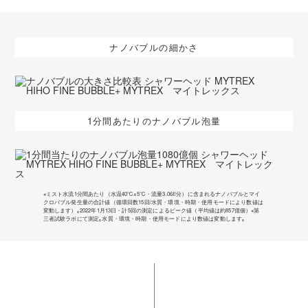
ナノバブルの細かさ
1分間あたりのナノバブル泡量
※ミスト水流1分間あたり（水温40℃±5℃・流量3.06ℓ/分）に含まれるナノバブルとマイ
クロバブル発生量の合計値（循環回数15回/水質・環境・時期・使用モードにより数値は
変動します）｡2022年1月13日・計5回の測定によるピーク値（平均値は約857億個）※第
三者試験ラボにて測定｡水質・環境・時期・使用モードにより数値は変動します｡