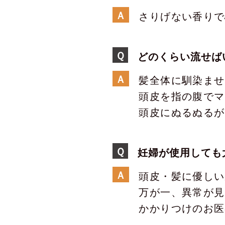
Ａ
さりげない香りで
Ｑ
どのくらい流せば
Ａ
髪全体に馴染ませ
頭皮を指の腹でマ
頭皮にぬるぬるが
Ｑ
妊婦が使用しても
Ａ
頭皮・髪に優しい
万が一、異常が見
かかりつけのお医