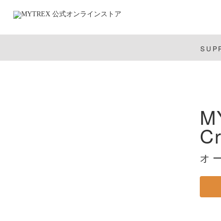
SUP
M
C
オ