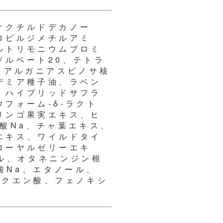
オクチルドデカノー
ロピルジメチルアミ
ルトリモニウムブロミ
ソルベート20、テトラ
、アルガニアスピノサ核
デミア種子油、ラベン
、ハイブリッドサフラ
フォーム-δ-ラクト
リンゴ果実エキス、ヒ
酸Na、チャ葉エキス、
エキス、ワイルドタイ
ローヤルゼリーエキ
ル、オタネニンジン根
酸Na、エタノール、
、クエン酸、フェノキシ