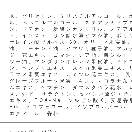
水、グリセリン、ミリスチルアルコール、
ル、ベヘニルアルコール、ステアラミドプ
ン、ドデカン、炭酸ジカプリリル、ステア
ド、イソステアリン酸水添ヒマシ油、ポリ
オレイン酸ソルベス-60、オリーブ果実油
油、アーモンド油、ヒマワリ種子油、マカ
ダー花エキス、ゴマ油、シア脂、海シルト
ワー油、マンダリンオレンジ果皮油、メドウ
ン、センブリエキス、スイカ果実エキス、
ラマメ果実エキス、カミツレ花エキス、 乳
グレープフルーツ果実エキス、マヨラナ葉
ムエキス、ヘマチン、ダマスクバラ花水、
ス、y-ドコサラクトン、セバシン酸ジエチ
エキス、PCA-Na、ソルビン酸K、安息香
BG、トコフェロール、イソプロパノール
エタノール、香料