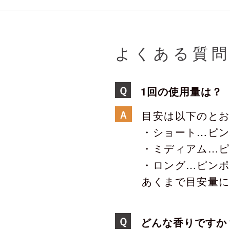
よくある質
Ｑ
1回の使用量は？
Ａ
目安は以下のとお
・ショート…ピン
・ミディアム…ピ
・ロング…ピンポ
あくまで目安量に
Ｑ
どんな香りですか