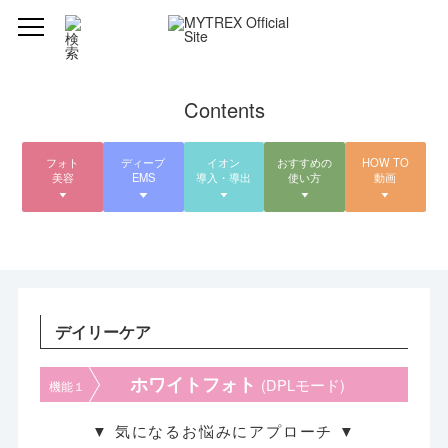
Contents
フォト
ディープ
イオン
おすすめの
HOW TO
美容
EMS
導入・導出
使い方
動画
デイリーケア
ホワイトフォト
(DPLモード)
機能１
▼ 気になるお悩みにアプローチ ▼