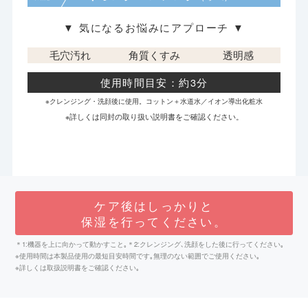
▼ 気になるお悩みにアプローチ ▼
毛穴汚れ
角質くすみ
透明感
使用時間目安：約3分
※クレンジング・洗顔後に使用。コットン＋水道水／イオン導出化粧水
※詳しくは同封の取り扱い説明書をご確認ください。
ケア後はしっかりと
保湿を行ってください。
＊1:機器を上に向かって動かすこと｡＊2:クレンジング､洗顔をした後に行ってください｡
※使用時間は本製品使用の最短目安時間です｡無理のない範囲でご使用ください｡
※詳しくは取扱説明書をご確認ください｡