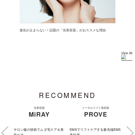
進化が止まらない！話題の「光美容器」がおススメな理由
View All
RECOMMEND
光美容器
トータルリフト美顔器
【
E
MiRAY
PROVE
EM
ワーヘ
サロン級の技術でムダ毛ケア＆美
EMSでリフトケアする最先端EMS
最新
肌ケア。
美顔器。
放。