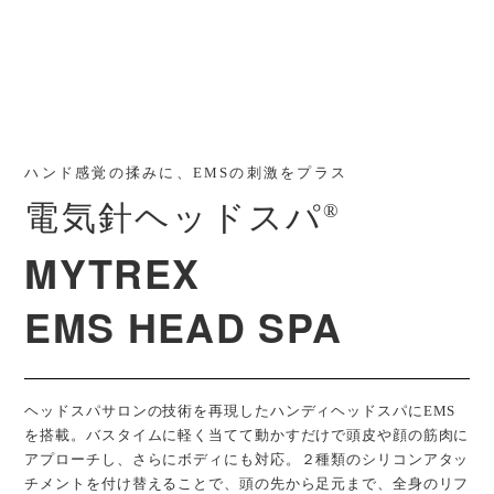
充電台：1台、USBコード：1本、取扱説明書：1
部
掃除用ブラシ：2個、ACアダプター：1個
販売価格
12,760円（税込）
ハンド感覚の揉みに、EMSの刺激をプラス
電気針ヘッドスパ
※2023年8月1日価格改定
®︎
MYTREX
発売日
2021年8月4日
EMS HEAD SPA
※本製品は、医療機器ではありません。
※製品のデザイン及び仕様等は、予告なく変更になる場合がございます。ご了承下
さい。
※ご使用の前に、必ず製品付属の取扱説明書の「安全上のご注意」をよくお読みの
うえ、正しく安全にお使いください。
ヘッドスパサロンの技術を再現したハンディヘッドスパにEMS
を搭載。バスタイムに軽く当てて動かすだけで頭皮や顔の筋肉に
アプローチし、さらにボディにも対応。２種類のシリコンアタッ
× 閉じる
チメントを付け替えることで、頭の先から足元まで、全身のリフ