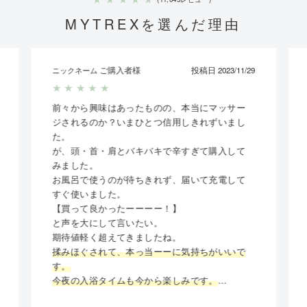
MYTREXを選んだ理由
9
AKI
投稿日 2023/11/02
ニックネーム
★
★
★
★
★
心地よい強さで頭がスッキリし、とても気持ち
いいです。1日の疲れが取れる感じ。
お風呂でできるので、時間に無駄がなくでき、
とても気に入りました。