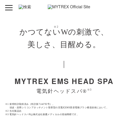
型番
MT-EHS20B
※2
かつてないWの刺激で、
ブランド
MYTREX（マイトレックス）
美しさ、目醒める。
品名
EMS HEAD SPA（EMS ヘッドスパ）
|
発売元
株式会社創通メディカル
MYTREX EMS HEAD SPA
サイズ
約140 × 105 × 105 mm
電気針ヘッドスパ®︎
※3
重量
本体 約336g
※1 発明特許取得済み（特許第7144792号）。
セット内容
本体：1台
頭皮・顔用シリコンアタッチメント取替型の充電式EMS美容電動ブラシ構造技術において。
※2 当社製品比
※3 電気針ヘッドスパ®は株式会社創通メディカルの登録商標です。
アタッチメント：8個（頭皮用：4個、フェイス
用：4個）