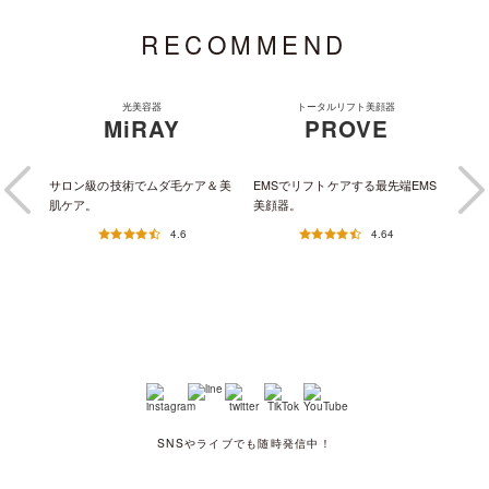
RECOMMEND
光美容器
トータルリフト美顔器
【
E
MiRAY
PROVE
EM
ワーヘ
サロン級の技術でムダ毛ケア＆美
EMSでリフトケアする最先端EMS
最新
肌ケア。
美顔器。
放。
4.6
4.64
SNSやライブでも随時発信中！