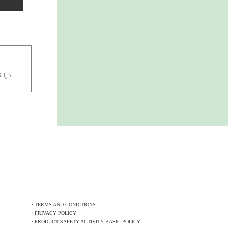
さい
・TERMS AND CONDITIONS
・PRIVACY POLICY
・PRODUCT SAFETY ACTIVITY BASIC POLICY