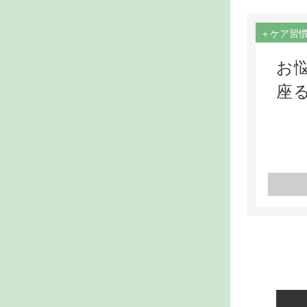
＋ケア習
お
座