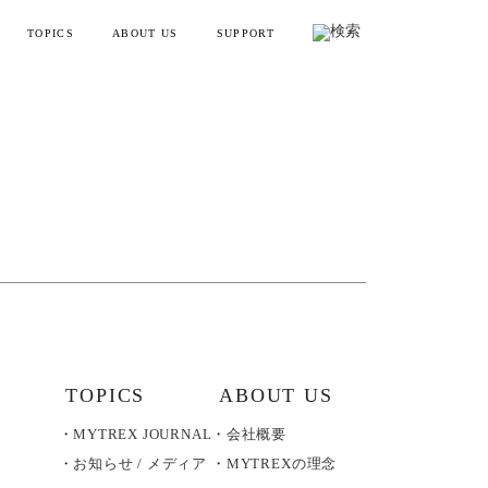
TOPICS
ABOUT US
SUPPORT
リフトポインター
お知らせ・メディア情報
会社概要
お買い物ガイド
ンディガン
製品情報とよくある質問
YTREX JOURNAL
MYTREXの理念
健康
お問い合わせ
美容
製品のレビュー方法
レーニング
販売終了製品一覧
・ラッピング
別ラインアップ
TOPICS
ABOUT US
MYTREX JOURNAL
会社概要
の製品を見る
お知らせ / メディア
MYTREXの理念