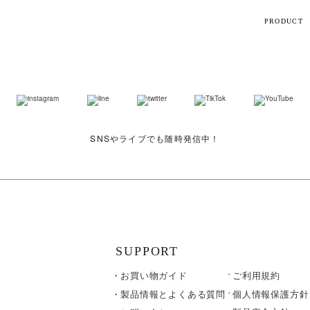
PRODUCT
【話題】
ハ
M
SNSやライブでも随時発信中！
ト
ギフト
シリーズ
SUPPORT
お買い物ガイド
ご利用規約
すべて
個人情報保護方針
製品情報とよくある質問