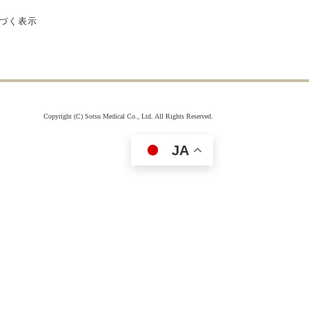
付属品を見る
づく表示
Copyright (C) Sotsu Medical Co., Ltd. All Rights Reserved.
JA