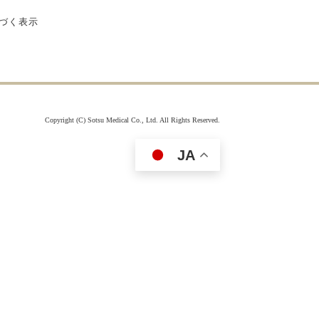
付属品を見る
づく表示
Copyright (C) Sotsu Medical Co., Ltd. All Rights Reserved.
JA