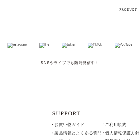
PRODUCT
【話題】
ハ
M
SNSやライブでも随時発信中！
ト
ギフト
シリーズ
SUPPORT
お買い物ガイド
ご利用規約
すべて
個人情報保護方針
製品情報とよくある質問