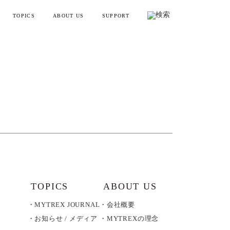
TOPICS
ABOUT US
SUPPORT
リフトポインター
お知らせ・メディア情報
会社概要
お買い物ガイド
ンディガン
製品情報とよくある質問
YTREX JOURNAL
MYTREXの理念
健康
お問い合わせ
美容
製品のレビュー方法
レーニング
販売終了製品一覧
・ラッピング
別ラインアップ
TOPICS
ABOUT US
MYTREX JOURNAL
会社概要
の製品を見る
お知らせ / メディア
MYTREXの理念