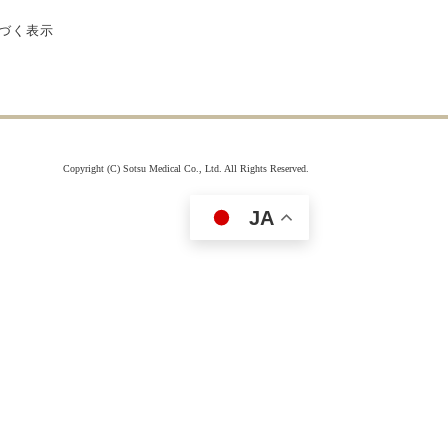
付属品を見る
づく表示
Copyright (C) Sotsu Medical Co., Ltd. All Rights Reserved.
JA