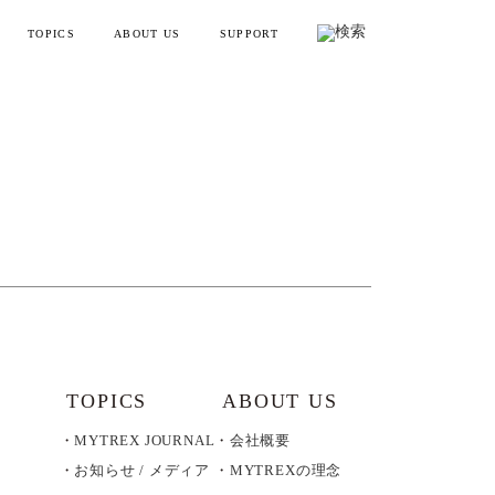
TOPICS
ABOUT US
SUPPORT
リフトポインター
お知らせ・メディア情報
会社概要
お買い物ガイド
ンディガン
製品情報とよくある質問
YTREX JOURNAL
MYTREXの理念
健康
お問い合わせ
美容
製品のレビュー方法
レーニング
販売終了製品一覧
・ラッピング
別ラインアップ
TOPICS
ABOUT US
MYTREX JOURNAL
会社概要
の製品を見る
お知らせ / メディア
MYTREXの理念