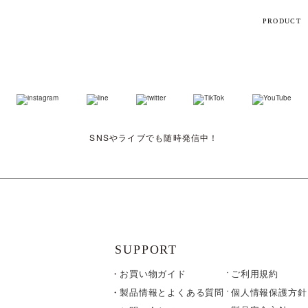
PRODUCT
【話題】
ハ
M
SNSやライブでも随時発信中！
ト
ギフト
シリーズ
SUPPORT
お買い物ガイド
ご利用規約
すべて
個人情報保護方針
製品情報とよくある質問