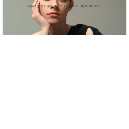
延長保証
延長なし
安心の+4年 (+4,500円)
Copyright (C) Sotsu Medical Co., Ltd. All Rights Reserved.
【延長保証について】
※本体のみ、延長保証の対象となります（アタッチメント・ノベルティなどは対象
となりません）
※本品価格から、クーポン割引額を引いた金額が保証上限金額となります。
数量
カートへ